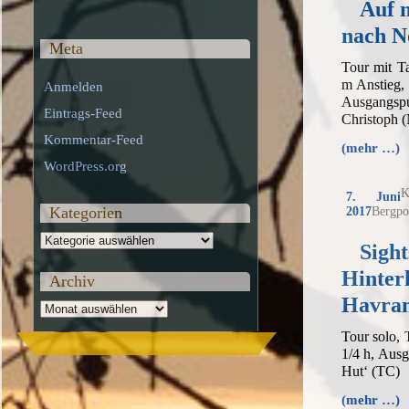
Auf 
nach 
Meta
Tour mit T
m Anstieg,
Anmelden
Ausgangspu
Eintrags-Feed
Christoph
Kommentar-Feed
(mehr …)
WordPress.org
K
7. Juni
Kategorien
2017
Bergpo
Kategorien
Sight
Hinter
Archiv
Havra
Archiv
Tour solo,
1/4 h, Aus
Hut‘ (TC)
(mehr …)