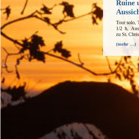
Ruine 
Aussic
Tour solo,
1/2 h, Aus
zu St. Chr
(mehr …)