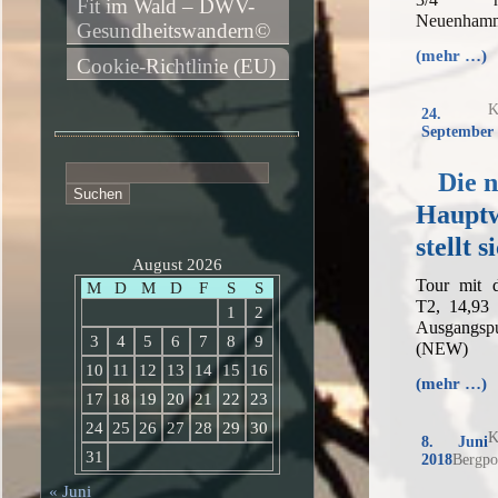
Fit im Wald – DWV-
Neuenham
Gesundheitswandern©
(mehr …)
Cookie-Richtlinie (EU)
K
24.
September 
Suchen
Die 
nach:
Hauptw
stellt s
August 2026
Tour mit 
M
D
M
D
F
S
S
T2, 14,93
1
2
Ausgangs
3
4
5
6
7
8
9
(NEW)
10
11
12
13
14
15
16
(mehr …)
17
18
19
20
21
22
23
24
25
26
27
28
29
30
K
8. Juni
31
2018
Bergpo
« Juni