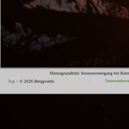
Hintergrundbild: Sonnenuntergang bei Kür
Tradesouthwes
Top ↑
© 2026 Bergpoetin