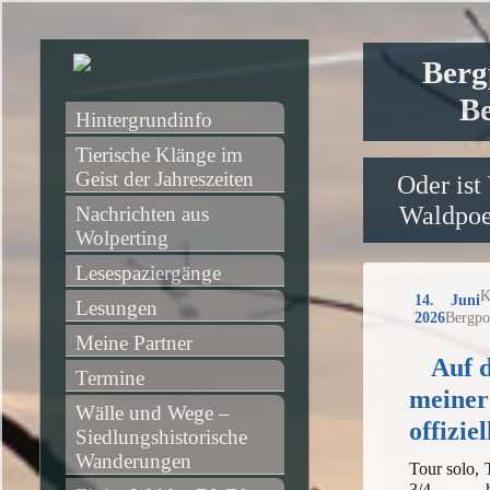
Berg
Be
Hintergrundinfo
Tierische Klänge im 
Geist der Jahreszeiten
Oder ist
Waldpoet
Nachrichten aus 
Wolperting
Lesespaziergänge
K
14. Juni
Lesungen
2026
Bergpo
Meine Partner
Auf 
Termine
meiner
Wälle und Wege – 
offizie
Siedlungshistorische 
Wanderungen
Tour solo,
3/4 h,