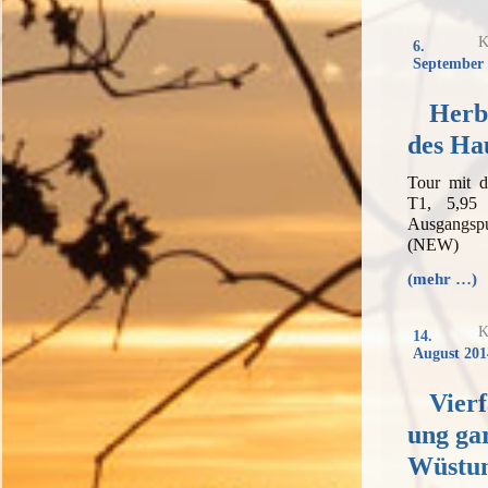
K
6.
September 
Herb
des Ha
Tour mit 
T1, 5,95
Ausgangs
(NEW)
(mehr …)
K
14.
August 201
Vier
ung gar
Wüstun