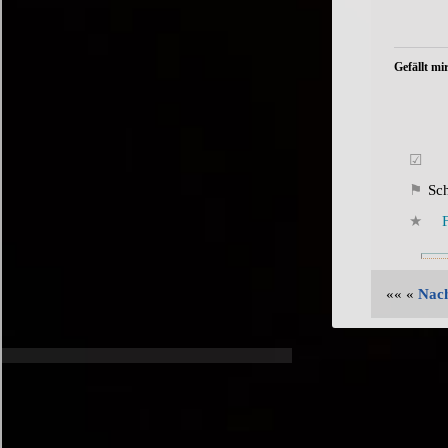
Gefällt mir
Sc
«« «
Nach