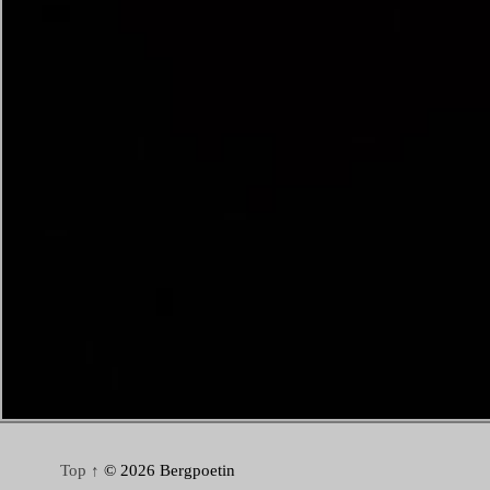
Top ↑
© 2026 Bergpoetin