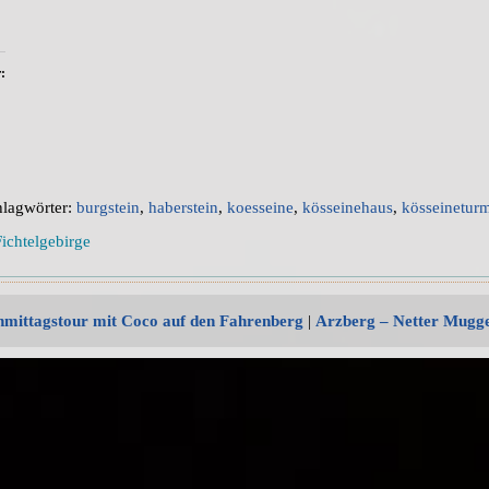
:
hlagwörter:
burgstein
,
haberstein
,
koesseine
,
kösseinehaus
,
kösseinetur
Fichtelgebirge
mittagstour mit Coco auf den Fahrenberg
|
Arzberg – Netter Mugge