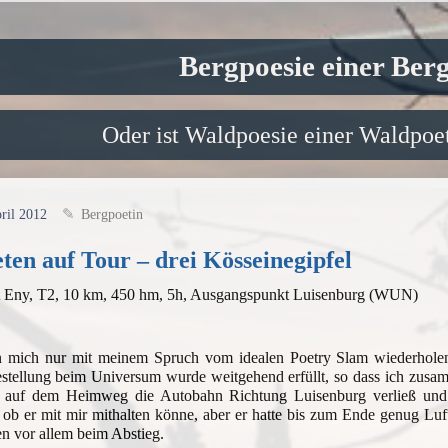
Bergpoesie einer Ber
Oder ist Waldpoesie einer Waldpoet
ril 2012
Bergpoetin
ten auf Tour – drei Kösseinegipfel
t Eny, T2, 10 km, 450 hm, 5h, Ausgangspunkt Luisenburg (WUN)
n mich nur mit meinem Spruch vom idealen Poetry Slam wiederhole
estellung beim Universum wurde weitgehend erfüllt, so dass ich zu
 auf dem Heimweg die Autobahn Richtung Luisenburg
verließ un
 ob er mit mir mithalten könne, aber er hatte bis zum Ende genug Luf
en vor allem beim Abstieg.