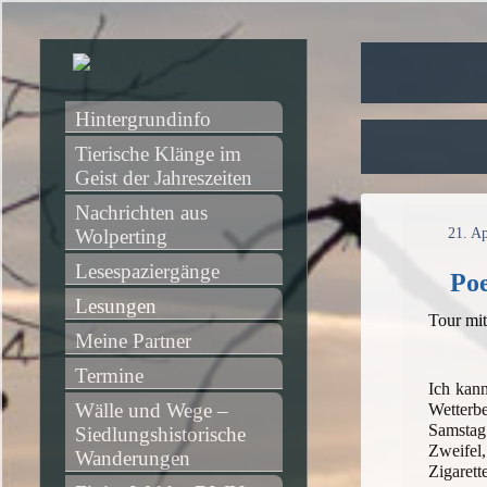
Hintergrundinfo
Tierische Klänge im 
Geist der Jahreszeiten
Nachrichten aus 
Wolperting
21. Ap
Lesespaziergänge
Poe
Lesungen
Tour mi
Meine Partner
Termine
Ich kan
Wälle und Wege – 
Wetterb
Samstag
Siedlungshistorische 
Zweifel,
Wanderungen
Zigarett