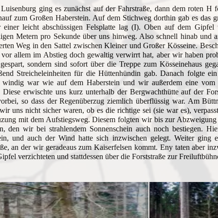
 Luisenburg ging es zunächst auf der Fahrstraße, dann dem roten H 
nauf zum Großen Haberstein. Auf dem Stichweg dorthin gab es das gr
r einer leicht abschüssigen Felsplatte lag (I). Oben auf dem Gipfe
lligen Metern pro Sekunde über uns hinweg. Also schnell hinab und 
erten Weg in den Sattel zwischen Kleiner und Großer Kösseine. Besc
vor allem im Abstieg doch gewaltig verwirrt hat, aber wir haben pr
gespart, sondern sind sofort über die Treppe zum Kösseinehaus gega
ßend Streicheleinheiten für die Hüttenhündin gab. Danach folgte ei
 windig war wie auf dem Haberstein und wir außerdem eine vom 
 Diese erwischte uns kurz unterhalb der Bergwachthütte auf der For
orbei, so dass der Regenüberzug ziemlich überflüssig war. Am Büttne
wir uns nicht sicher waren, ob es die richtige sei (sie war es), verpa
uzung mit dem Aufstiegsweg. Diesem folgten wir bis zur Abzweigung 
in, den wir bei strahlendem Sonnenschein auch noch bestiegen. Hi
ein, und auch der Wind hatte sich inzwischen gelegt. Weiter ging e
aße, an der wir geradeaus zum Kaiserfelsen kommt. Eny taten aber in
Gipfel verzichteten und stattdessen über die Forststraße zur Freiluftbü