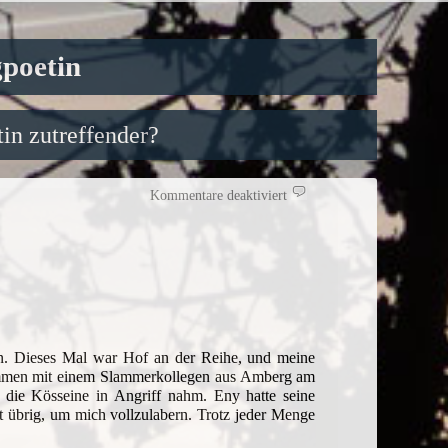
gpoetin
in zutreffender?
für
Kommentare deaktiviert
Poeten
auf
Tour
–
drei
Kösseinegipfel
n. Dieses Mal war Hof an der Reihe, und meine
sammen mit einem Slammerkollegen aus Amberg am
d die Kösseine in Angriff nahm. Eny hatte seine
t übrig, um mich vollzulabern. Trotz jeder Menge