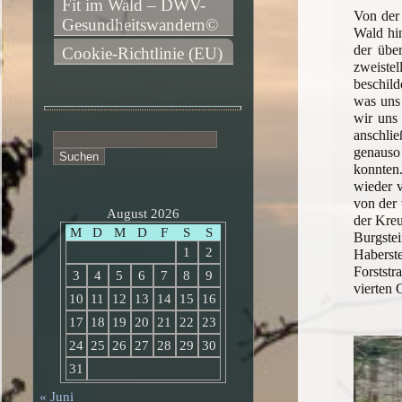
Fit im Wald – DWV-
Von der
Gesundheitswandern©
Wald hi
der übe
Cookie-Richtlinie (EU)
zweiste
beschild
was uns 
wir uns 
anschlie
Suchen
genauso
nach:
konnten.
wieder v
von der 
August 2026
der Kre
M
D
M
D
F
S
S
Burgste
1
2
Haberst
Forststr
3
4
5
6
7
8
9
vierten 
10
11
12
13
14
15
16
17
18
19
20
21
22
23
24
25
26
27
28
29
30
31
« Juni