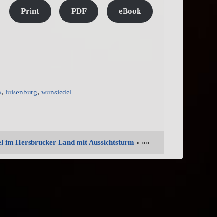
Print
PDF
eBook
m
,
luisenburg
,
wunsiedel
l im Hersbrucker Land mit Aussichtsturm
» »»