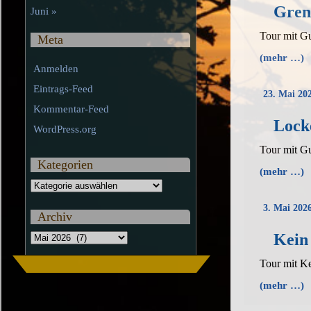
Gren
Juni »
Tour mit Gu
Meta
(mehr …)
Anmelden
Eintrags-Feed
23. Mai 20
Kommentar-Feed
Lock
WordPress.org
Tour mit Gu
Kategorien
(mehr …)
Kategorien
3. Mai 202
Archiv
Kein
Archiv
Tour mit K
(mehr …)