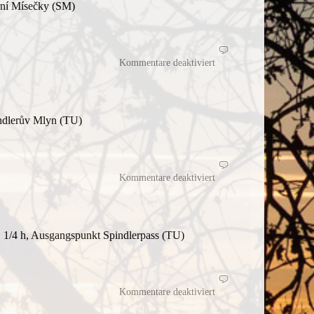
rní Mísečky (SM)
für
Ruhetag?
Kommentare deaktiviert
Dann
halt
Kurztour!
indlerův Mlyn (TU)
für
Zu
Kommentare deaktiviert
viel
Sonne
auf
der
Schneekoppe
1 1/4 h, Ausgangspunkt Spindlerpass (TU)
für
Grenzgängerei
Kommentare deaktiviert
am
Europäischen
Nationalparktag