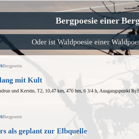
Bergpoesie einer Ber
Oder ist Waldpoesie einer Waldpoet
26
Bergpoetin
lang mit Kult
drun und Kerstin, T2, 10,47 km, 470 hm, 6 3/4 h, Ausgangspunkt Ryž
26
Bergpoetin
s als geplant zur Elbquelle