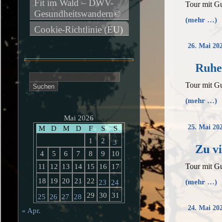
Fit im Wald – DWV-
Tour mit G
Gesundheitswandern©
(mehr …)
Cookie-Richtlinie (EU)
26. Mai 20
Ruhe
Suchen
Tour mit G
nach:
(mehr …)
Mai 2026
25. Mai 20
M
D
M
D
F
S
S
1
2
3
Zu v
4
5
6
7
8
9
10
Tour mit Gu
11
12
13
14
15
16
17
18
19
20
21
22
(mehr …)
23
24
29
30
31
25
26
27
28
24. Mai 20
« Apr.