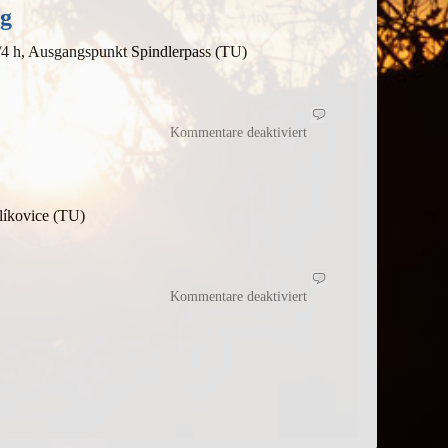
ag
/4 h, Ausgangspunkt Spindlerpass (TU)
für
Lockere
Kommentare deaktiviert
Auftaktrunde
mit
Aussichtsturm
líkovice (TU)
für
Kein
Kommentare deaktiviert
Kaiserschmarrn
am
Kaisersteig