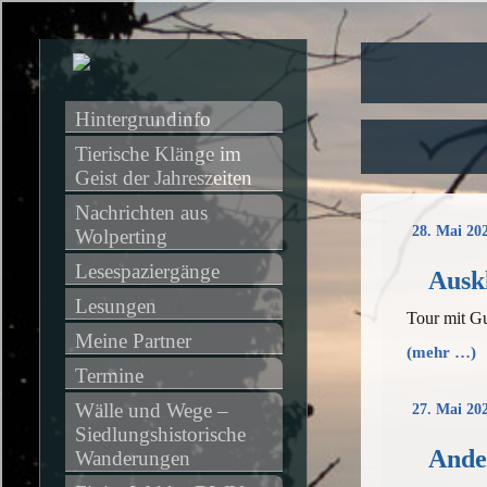
Hintergrundinfo
Tierische Klänge im 
Geist der Jahreszeiten
Nachrichten aus 
28. Mai 20
Wolperting
Lesespaziergänge
Ausk
Lesungen
Tour mit Gu
Meine Partner
(mehr …)
Termine
Wälle und Wege – 
27. Mai 20
Siedlungshistorische 
Ander
Wanderungen