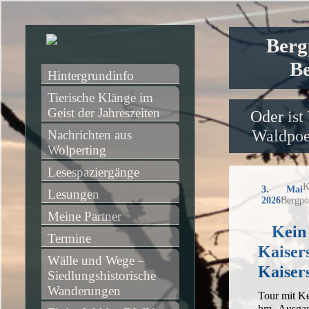
Berg
Be
Hintergrundinfo
Tierische Klänge im 
Geist der Jahreszeiten
Oder ist
Waldpoet
Nachrichten aus 
Wolperting
Lesespaziergänge
K
3. Mai
Lesungen
2026
Bergpo
Meine Partner
Kein
Termine
Kaiser
Wälle und Wege – 
Kaisers
Siedlungshistorische 
Wanderungen
Tour mit Ke
hm, Ausgan