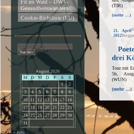
Fit im Wald – DWV-
(TIR)
Gesundheitswandern©
(mehr …)
Cookie-Richtlinie (EU)
K
21. April
2012
Bergpo
Suchen
Poete
nach:
drei Kö
Tour mit E
August 2026
5h, Ausga
M
D
M
D
F
S
S
(WUN)
1
2
(mehr …)
3
4
5
6
7
8
9
10
11
12
13
14
15
16
17
18
19
20
21
22
23
24
25
26
27
28
29
30
31
« Juni