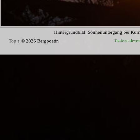
Hintergrundbild: Sonnenuntergang bei Kür
Tradesouthwes
Top ↑
© 2026 Bergpoetin