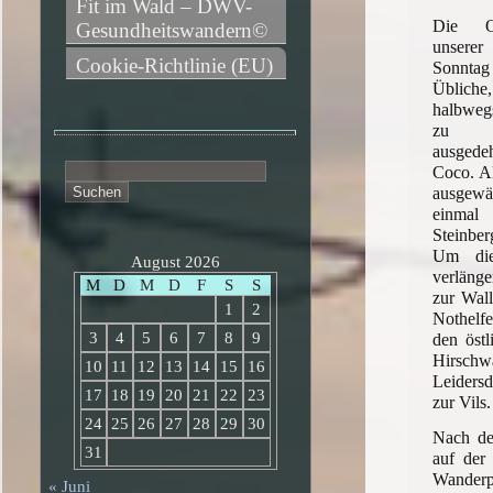
Fit im Wald – DWV-
Die Os
Gesundheitswandern©
unsere
Cookie-Richtlinie (EU)
Sonnta
Übliche,
halbweg
zu e
ausged
Suchen
Coco. Al
nach:
ausgew
einmal
Steinbe
Um die
August 2026
verlänge
M
D
M
D
F
S
S
zur Wall
1
2
Nothelf
3
4
5
6
7
8
9
den östl
Hirsch
10
11
12
13
14
15
16
Leiders
17
18
19
20
21
22
23
zur Vils.
24
25
26
27
28
29
30
Nach de
31
auf der
Wanderpa
« Juni