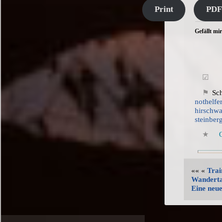
Print
PDF
Gefällt mir
S
nothelfe
hirschwa
steinbe
«« «
Trai
Wanderta
Eine neu