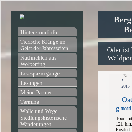
Berg
Be
Hintergrundinfo
Tierische Klänge im 
Geist der Jahreszeiten
Oder ist
Waldpoet
Nachrichten aus 
Wolperting
Lesespaziergänge
Komm
5
Lesungen
2015
Meine Partner
Ost
Termine
g mi
Wälle und Wege – 
Siedlungshistorische 
Tour mi
Wanderungen
121 hm,
Ensdorf