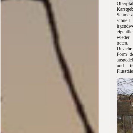
Oberpfä
Karstge
Schmel
schnel
irgend
eigentl
wieder
treten
Ursach
Form de
ausged
und tie
Flusstäle