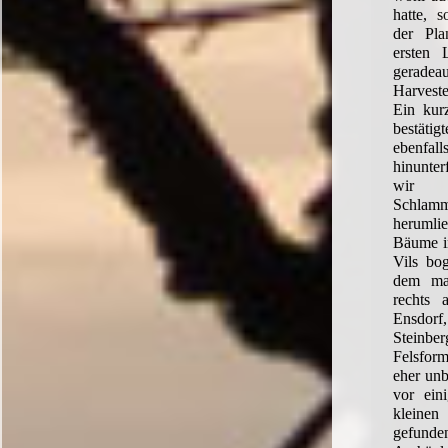
hatte, 
der Pla
ersten 
gerad
Harvest
Ein kur
bestätig
ebenf
hinunte
wir 
Schlam
heruml
Bäume i
Vils bo
dem ma
rechts 
Ensdorf,
Steinbe
Felsform
eher unb
vor ein
kleine
gefunde