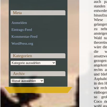
auch pa
standen
entw
Meta
hinaufzu
Wiese
Anmelden
gelange
zu neh
Eintrags-Feed
ansteig
Kommentar-Feed
Wald na
theoreti
WordPress.org
wäre die
die w
Kategorien
ansatz
gezog
Kategorien
angeko
rechts 
Archiv
und blie
Asphalt
Archiv
in den H
wir rech
einbogen
so grob
Coco ri
wohl au