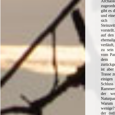
Archäol
zugeord
gibt es d
und ein
sich 
Steinzei
vorstell
auf den
ehemal
verläuf
zu sein
vom Par
dem 
zurückg
ist aber
Trasse z
einige
Schluss
Rammert
der we
Naturp
Warum 
wenige?
der östl