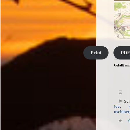
Print
PDF
Gefällt mir
Sc
ivv
,
uschlber