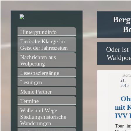
Berg
Be
Hintergrundinfo
Tierische Klänge im 
Geist der Jahreszeiten
Oder ist
Waldpoet
Nachrichten aus 
Wolperting
Lesespaziergänge
Komm
21
Lesungen
2015
Meine Partner
Ohn
Termine
mit 
Wälle und Wege – 
IVV 
Siedlungshistorische 
Wanderungen
Tour i