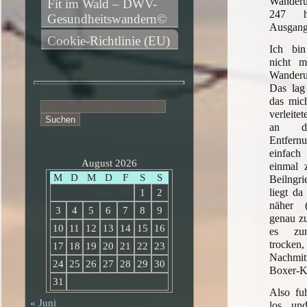
Wander
Fit im Wald – DWV-
247 
Gesundheitswandern©
Ausgang
Cookie-Richtlinie (EU)
Ich bin
nicht m
Wander
Das lag 
das mic
Suchen
verleite
nach:
an d
Entfer
einfach 
August 2026
einmal 
M
D
M
D
F
S
S
Beilngri
liegt da
1
2
näher 
3
4
5
6
7
8
9
genau zu
10
11
12
13
14
15
16
es zun
trocken
17
18
19
20
21
22
23
Nachmit
24
25
26
27
28
29
30
Boxer-K
31
Also fu
« Juni
los un