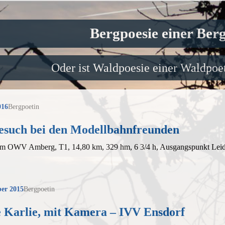
Bergpoesie einer Ber
Oder ist Waldpoesie einer Waldpoet
016
Bergpoetin
esuch bei den Modellbahnfreunden
em OWV Amberg, T1, 14,80 km, 329 hm, 6 3/4 h, Ausgangspunkt Leid
er 2015
Bergpoetin
 Karlie, mit Kamera – IVV Ensdorf