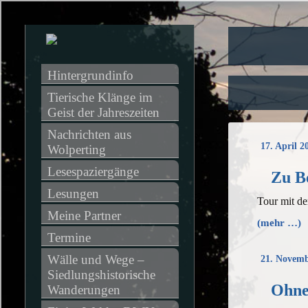
Hintergrundinfo
Tierische Klänge im 
Geist der Jahreszeiten
Nachrichten aus 
17. April 2
Wolperting
Lesespaziergänge
Zu B
Lesungen
Tour mit d
Meine Partner
(mehr …)
Termine
Wälle und Wege – 
21. Novemb
Siedlungshistorische 
Ohne
Wanderungen