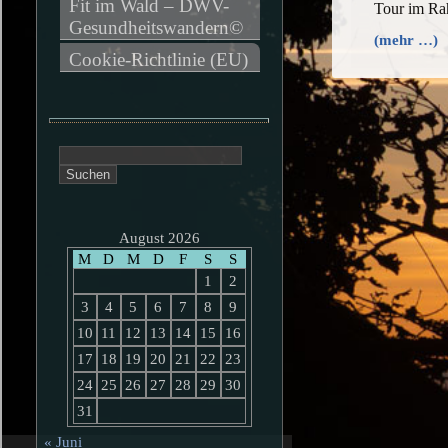
Fit im Wald – DWV-
Tour im Ra
Gesundheitswandern©
(mehr …)
Cookie-Richtlinie (EU)
Suchen
nach:
August 2026
M
D
M
D
F
S
S
1
2
3
4
5
6
7
8
9
10
11
12
13
14
15
16
17
18
19
20
21
22
23
24
25
26
27
28
29
30
31
« Juni