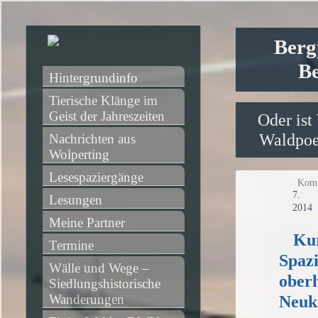
Berg
Be
Hintergrundinfo
Tierische Klänge im 
Geist der Jahreszeiten
Oder ist
Waldpoet
Nachrichten aus 
Wolperting
Lesespaziergänge
Komm
7
Lesungen
2014
Meine Partner
Ku
Termine
Spaz
Wälle und Wege – 
ober
Siedlungshistorische 
Wanderungen
Neuk