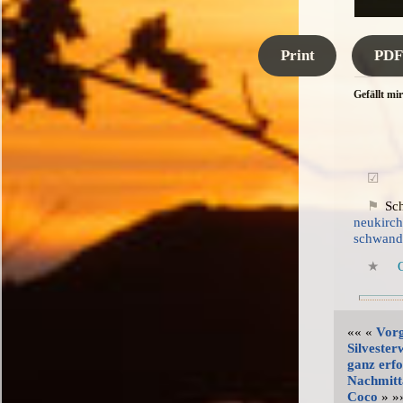
Print
PDF
Gefällt mir
Sch
neukirc
schwand
«« «
Vor
Silveste
ganz erfo
Nachmitt
Coco
» »