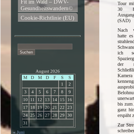
Fit im Wald – DWV-
Tour mi
Gesundheitswandern©
30 h
Ausgan
Cookie-Richtlinie (EU)
(SAD)
Nach v
hatte e
strahlen
Suchen
Schwand
nach:
ich s
Spazierg
der n
Schließ
August 2026
Kame
M
D
M
D
F
S
S
kenn
1
2
auspro
3
4
5
6
7
8
9
Belohn
unerwart
10
11
12
13
14
15
16
bis zum 
17
18
19
20
21
22
23
ganz hi
erspäht 
24
25
26
27
28
29
30
31
Zur Stre
schreib
« Juni