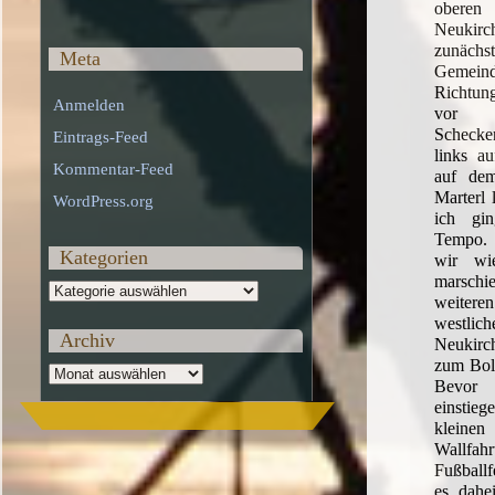
obere
Neukir
zun
Meta
Gemeind
Richtun
Anmelden
vor 
Scheck
Eintrags-Feed
links a
Kommentar-Feed
auf de
Marterl 
WordPress.org
ich gi
Tempo.
Kategorien
wir wi
marsch
Kategorien
weite
westli
Archiv
Neukirc
zum Bolz
Archiv
Bevor
einstieg
kleine
Wallfahr
Fußball
es dahe