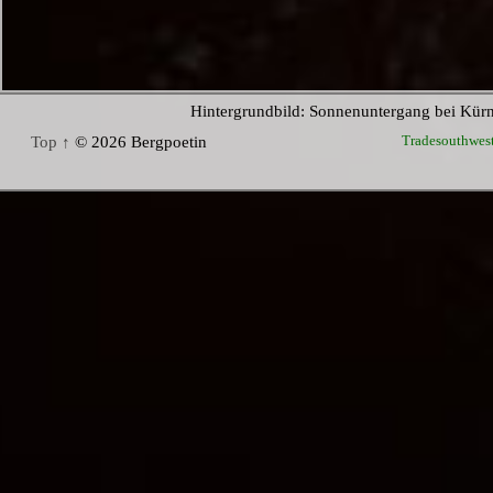
Hintergrundbild: Sonnenuntergang bei Kür
Tradesouthwes
Top ↑
© 2026 Bergpoetin