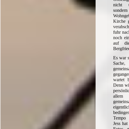
nicht 
sond
Wohnge
Kirche 
verabsch
fuhr nac
noch ei
auf d
Bergfrie
Es war s
Sache,
gemei
gegang
wartet b
Denn wi
persönli
allem
gemei
eigent
beding
Tempo 
Jess hat
Fotos g