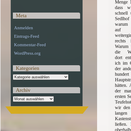
Menge M
dass w
schnell
Meta
Sedlho
warum w
Anmelden
auf d
weiterg
Eintrags-Feed
rechts
Kommentar-Feed
Warum w
die Wa
WordPress.org
dort ent
ich im 
Kategorien
der ande
hunder
Kategorien
Hauptst
hätten.
Archiv
der ma
ersten S
Archiv
Teufelss
wir den 
lange
Kastens
ließen.
oberha