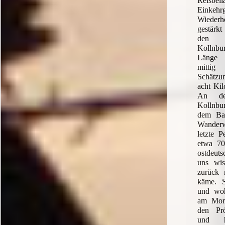
Reisbei
Einkehrg
Wiederh
gestärkt
den 
Kollnbu
Länge 
mittig
Schätzu
acht Kil
An de
Kollnbur
dem Ba
Wanderw
letzte P
etwa 70
ostdeuts
uns wis
zurück 
käme. 
und woh
am Morg
den Prö
und h