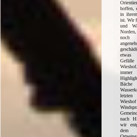
Orienti
hoffen, 
in ihre
ist. Wir
und Wa
Norden
noch
angeneh
geschä
etwas 
Gefäll
Wieshof
immer 
Highlig
Bäche 
Wasserk
letzten
Wiesho
Winds
Gemeind
nach Hi
wir ent
dem B
Ortsein