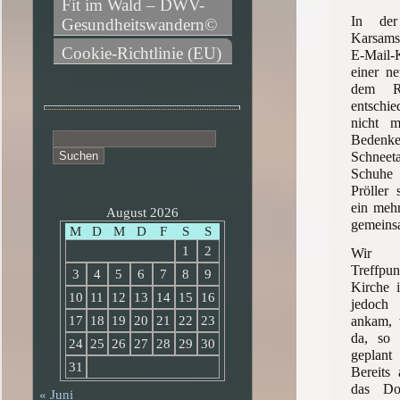
Fit im Wald – DWV-
In der
Gesundheitswandern©
Karsamst
Cookie-Richtlinie (EU)
E-Mail
einer ne
dem R
entschie
nicht m
Suchen
Bedenk
nach:
Schnee
Schuhe 
Pröller 
ein mehr
August 2026
gemein
M
D
M
D
F
S
S
1
2
Wir v
Treffpu
3
4
5
6
7
8
9
Kirche i
10
11
12
13
14
15
16
jedoch
ankam, 
17
18
19
20
21
22
23
da, so 
24
25
26
27
28
29
30
geplant
31
Bereits
das Do
« Juni