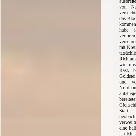
ausbreit
von Nat
versucht
das Blo
kommen.
habe i
verlo
verschme
mit Kreu
tatsäch
Richtun
wir uns
Rast, 
Goldst
und vo
Nordh
aufstie
bereite
Gleitsc
Start
beobac
verweilt
eine hal
ja nicht