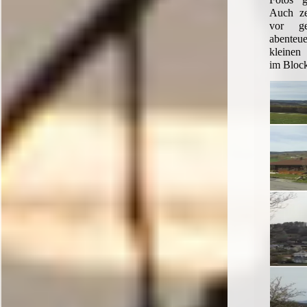
Auch ze
vor ge
abenteue
kleinen
im Bloc