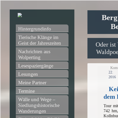
Berg
Be
Hintergrundinfo
Tierische Klänge im 
Geist der Jahreszeiten
Oder ist
Waldpoet
Nachrichten aus 
Wolperting
Lesespaziergänge
Komm
2
Lesungen
2016
Meine Partner
Kei
Termine
dem 
Wälle und Wege – 
Siedlungshistorische 
Tour mit
Wanderungen
742 hm,
Kollnbu