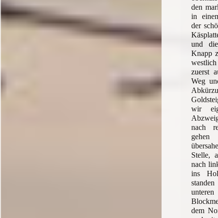
den mark
in eine
der schö
Käsplat
und die
Knapp z
westlic
zuerst 
Weg und
Abkü
Goldstei
wir ei
Abzweig
nach re
gehen 
übersa
Stelle, 
nach lin
ins Ho
stande
unte
Blockme
dem Nor