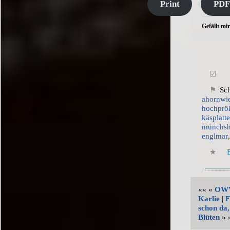
Print
PDF
Gefällt mir
Sch
ahornwi
hochpröl
käsplatt
münchsh
englmar
«« «
OWV
Karlie
|
F
schon da,
Blüten
» 