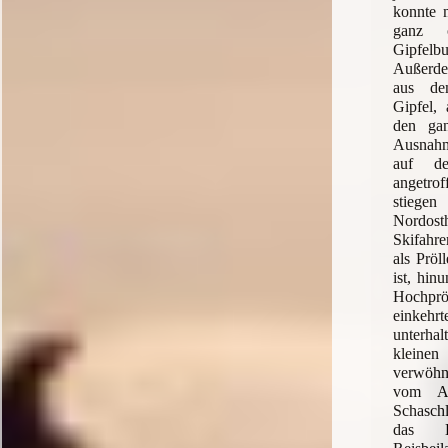
konnte 
ganz 
Gipfel
Außerde
aus de
Gipfel,
den ga
Ausnahm
auf d
angetr
stieg
Nordost
Skifahre
als Pröl
ist, hin
Hochp
einkeh
unterhal
kleinen
verwöhn
vom Au
Schaschl
das 