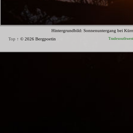
Hintergrundbild: Sonnenuntergang bei Kür
Tradesouthwes
Top ↑
© 2026 Bergpoetin