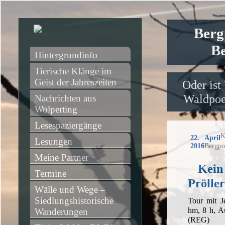
Berg
Be
Hintergrundinfo
Tierische Klänge im 
Geist der Jahreszeiten
Oder ist
Waldpoet
Nachrichten aus 
Wolperting
Lesespaziergänge
K
22. April
Lesungen
2016
Bergpo
Meine Partner
Kein
Termine
Pröller
Wälle und Wege – 
Siedlungshistorische 
Tour mit J
hm, 8 h, A
Wanderungen
(REG)