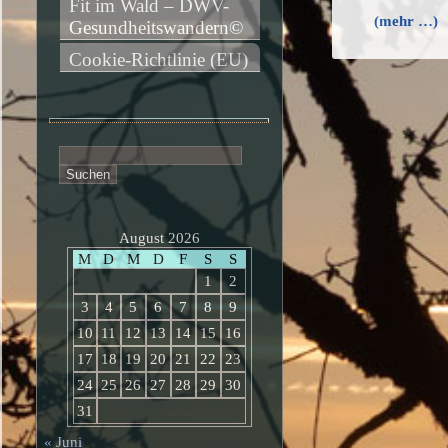
Fit im Wald – DWV-
(mehr …)
Gesundheitswandern©
Cookie-Richtlinie (EU)
Suchen
nach:
August 2026
M
D
M
D
F
S
S
1
2
3
4
5
6
7
8
9
10
11
12
13
14
15
16
17
18
19
20
21
22
23
24
25
26
27
28
29
30
31
« Juni