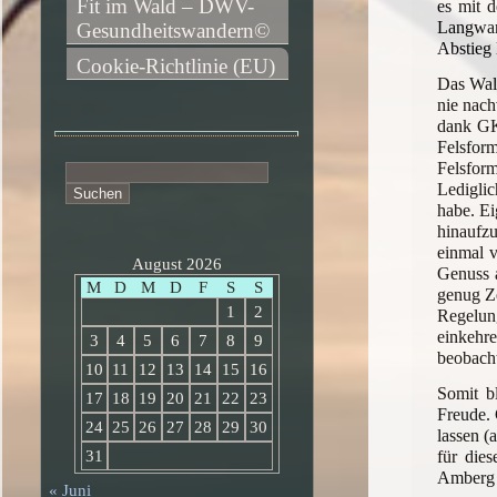
Fit im Wald – DWV-
es mit 
Langwan
Gesundheitswandern©
Abstieg 
Cookie-Richtlinie (EU)
Das Wald
nie nach
dank GK
Felsfor
Felsfor
Suchen
Lediglic
nach:
habe. Ei
hinaufzu
einmal v
August 2026
Genuss 
M
D
M
D
F
S
S
genug Ze
1
2
Regelung
einkehr
3
4
5
6
7
8
9
beobacht
10
11
12
13
14
15
16
Somit b
17
18
19
20
21
22
23
Freude. 
24
25
26
27
28
29
30
lassen (
für die
31
Amberg 
« Juni