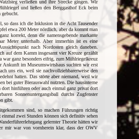
tzlsteg verließen und ihre Strecke gingen. Wir
Mühlriegel und ließen den Berggasthof Eck beim
h gebucht.
l, so dass ich die Inklusion in die Acht Tausender
pfel etwa 200 Meter nördlich, aber da kommt man
 ganz korrekt, denn die namensgebende markante
aar Meter unterhalb. Aber immerhin ist es eine
 Aussichtspunkt nach Nordosten gleich daneben.
t ich auf dem Kamm insgesamt vier Kreuze gezählt
na war ganz besonders eifrig, zum Mühlriegelkreuz
 der Ankunft im Museumswirtshaus suchten wir erst
ach uns ein, weil sie nachvollziehbarerweise den
gedehnt
hatten. Das störte aber niemand, weil wir
en bei guter Bierauswahl nutzten. Die hausinterne
 dort hinführen oder auch einmal ganz privat dort
baren Sonnenuntergangsball durchs Zugfenster
n gibt.
mitgekommen sind, so machen Führungen richtig
t einmal zwei Stunden können sich definitiv sehen
anderführerlehrgang gelernter Theorie hätten wir
ber mir war von vornherein klar, dass der OWV