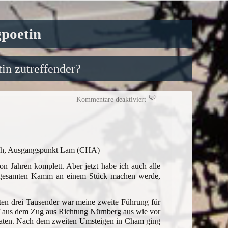
gpoetin
in zutreffender?
für
Kommentare deaktiviert
Jetzt
sind
die
Acht
Tausender
komplett
8 h, Ausgangspunkt Lam (CHA)
on Jahren komplett. Aber jetzt habe ich auch alle
en gesamten Kamm an einem Stück machen werde,
sten drei Tausender war meine zweite Führung für
 aus dem Zug aus Richtung Nürnberg aus wie vor
s taten. Nach dem zweiten Umsteigen in Cham ging