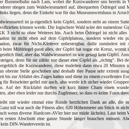
der Bummelbahn nach Lam, wobei die Kurzwanderer uns bereits in Wa
derer stiegen zum Waldwiesmarterl auf, überquerten Ödriegel und 
links liegen, denn die Einkehr war für das Museumswirtshaus in Arrac
wiesmarterl ist ja eigentlich kein Gipfel, sondern steht an einem Satte
vollziehen können werde. Die logischere Wahl wäre der namenlose Gi
K 3 nicht so ohne Weiteres hin. Auch beim Ödriegel ist nicht alles
mation ist nicht oben auf dem Gipfelplateau, sondern wieder ein p
mation, zwar für Nicht-Kletterer unbesteigbar, dafür zumindest mit
h beim Mühlriegel passt alles, der Gipfel hat sogar ein Kreuz, womi
gentlich fünf, aber das Waldwiesmarterl ist wie gesagt kein Gipfel. An
steigen, denn für sie zählte nur dieser eine Gipfel als „richtig“. Bei
ergeblich die Kurzwanderer, diese trudelten dann etwa 20 Minuten n
an oberste Stelle geschoben und deshalb ihre Pause sehr extrem aus
it bis zur Abfahrt des Zuges hatten und diese zu einem exzellenten Ess
 für Reiseleiter gefiel mir auch, also werde ich sicher wieder Gruppen
en. Auf der Rückfahrt durften wir kurz hinter Cham einen wunder
en, aber eben leider nur durchs Zugfenster, so dass es keine Fotos davo
leibt mir wieder einmal eine Runde herzlichen Dank an alle, die 
Ganz toll war auch die Fitness aller, 620 Höhenmeter am Stück in nich
auch wenn diverse Hardcore-AVler hier nur müde lächeln). Laut beim W
sen ersten Abschnitt eine ganze Stunde länger brauchen müssen. A
kein DIN-Wanderverein ist.