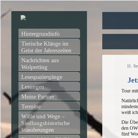
Hintergrundinfo
Tierische Klänge im 
Geist der Jahreszeiten
Nachrichten aus 
Wolperting
11. S
Lesespaziergänge
Jet
Lesungen
Tour mi
Meine Partner
Natürlic
Termine
mindest
weiß ich
Wälle und Wege – 
Die Über
Siedlungshistorische 
den OWV
Wanderungen
fünf Woc