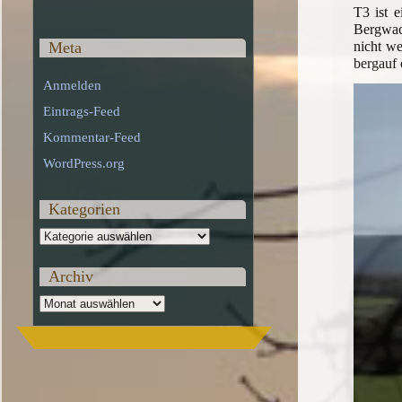
T3 ist 
Bergwach
Meta
nicht we
bergauf 
Anmelden
Eintrags-Feed
Kommentar-Feed
WordPress.org
Kategorien
Kategorien
Archiv
Archiv