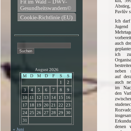
km, 59
Fit im Wald – DWV-
Abstieg
Gesundheitswandern©
Pavlův 
Cookie-Richtlinie (EU)
Ich darf
Jugen
Mehrtag
vorbere
auch dr
Suchen
geplant
nach:
ich z
Organisa
bestreit
August 2026
neben 
M
D
M
D
F
S
S
auf dera
auch ne
1
2
im Nach
3
4
5
6
7
8
9
den Var
10
11
12
13
14
15
16
zwisch
studen
17
18
19
20
21
22
23
Rozva
24
25
26
27
28
29
30
ins
31
Erkundu
denen 
« Juni