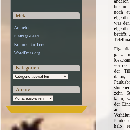
anderen
bekannt
noch au
Meta
eigentli
was den
Anmelden
eigent
betrifft
Eintrags-Feed
Telefona
Kommentar-Feed
Eigentli
WordPress.org
ganz i
losgega
vor der
Kategorien
der Til
Kategorien
daran
Paulusbr
studene
Archiv
zehn S
Archiv
kann, w
der Einb
an d
Verhäl
Paulusb
halb re