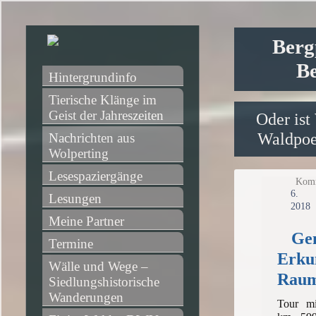
Berg
Be
Hintergrundinfo
Tierische Klänge im 
Geist der Jahreszeiten
Oder ist
Waldpoet
Nachrichten aus 
Wolperting
Lesespaziergänge
Komm
6
Lesungen
2018
Meine Partner
Gen
Termine
Erku
Wälle und Wege – 
Raum
Siedlungshistorische 
Wanderungen
Tour mi