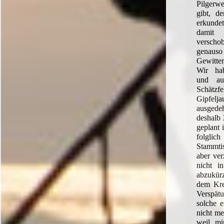
Pilger
gibt, d
erkunde
dami
verschob
genauso 
Gewitter
Wir ha
und au
Schätzfe
Gipfelj
ausge
deshalb 
geplant 
folglic
Stammti
aber ve
nicht i
abzukü
dem Kre
Verspät
solche e
nicht me
weil mi