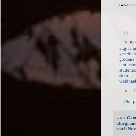
Gefällt mir
Sch
altglashü
geschich
goldene 
paulusb
studene
sklare
waldnaa
Oberp
«« «
Genu
Burgruin
nach No