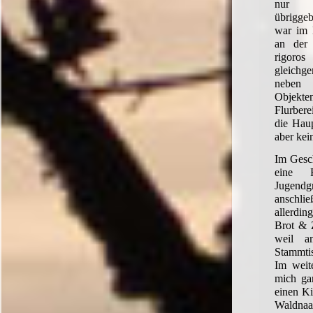
nur d
übriggeb
war im 
an der
rigor
gleichge
neben
Objekt
Flurber
die Haup
aber kei
Im Gesch
eine 
Jugend
anschl
allerdin
Brot & Z
weil a
Stammti
Im weit
mich ga
einen Ki
Waldn