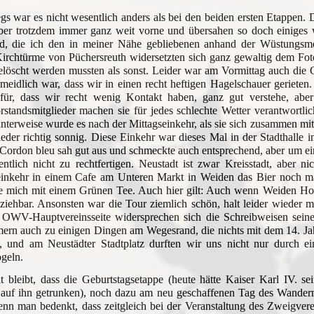
s war es nicht wesentlich anders als bei den beiden ersten Etappen.
ber trotzdem immer ganz weit vorne und übersahen so doch einiges w
d, die ich den in meiner Nähe gebliebenen anhand der Wüstungsme
irchtürme von Püchersreuth widersetzten sich ganz gewaltig dem Fot
elöscht werden mussten als sonst. Leider war am Vormittag auch die G
meidlich war, dass wir in einen recht heftigen Hagelschauer gerieten. 
für, dass wir recht wenig Kontakt haben, ganz gut verstehe, aber
standsmitglieder machen sie für jedes schlechte Wetter verantwortlic
anterweise wurde es nach der Mittagseinkehr, als sie sich zusammen m
ieder richtig sonnig. Diese Einkehr war dieses Mal in der Stadthalle i
Cordon bleu sah gut aus und schmeckte auch entsprechend, aber um ein
entlich nicht zu rechtfertigen. Neustadt ist zwar Kreisstadt, aber
einkehr in einem Cafe am Unteren Markt in Weiden das Bier noch mal
 mich mit einem Grünen Tee. Auch hier gilt: Auch wenn Weiden Hochs
ziehbar. Ansonsten war die Tour ziemlich schön, halt leider wieder m
r OWV-Hauptvereinsseite widersprechen sich die Schreibweisen sein
ern auch zu einigen Dingen am Wegesrand, die nichts mit dem 14. Jahr
n, und am Neustädter Stadtplatz durften wir uns nicht nur durch ei
geln.
t bleibt, dass die Geburtstagsetappe (heute hätte Kaiser Karl IV. se
auf ihn getrunken), noch dazu am neu geschaffenen Tag des Wanderns
nn man bedenkt, dass zeitgleich bei der Veranstaltung des Zweigver