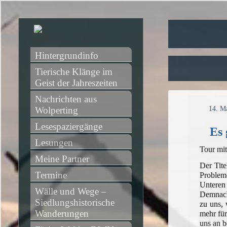
Hintergrundinfo
Tierische Klänge im 
Geist der Jahreszeiten
Nachrichten aus 
Wolperting
14. M
Lesespaziergänge
Es 
Lesungen
Tour mi
Meine Partner
Der Tite
Termine
Problem
Unteren
Wälle und Wege – 
Demnach
Siedlungshistorische 
zu uns, 
Wanderungen
mehr für
uns an b