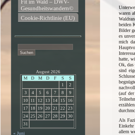
Fit im Wald – DWV-
Unterweg
Gesundheitswandern©
waren a
Cookie-Richtlinie (EU)
Waldran
beiden K
Bilder g
es unver
mich da
Suchen
Hauptvor
nach:
Interess
hatte, w
Ok, das 
sind eig
August 2026
Schluss
M
D
M
D
F
S
S
begnügte
1
2
nachvoll
3
4
5
6
7
8
9
(auf de
Teilnehm
10
11
12
13
14
15
16
erzähle
17
18
19
20
21
22
23
durchmo
24
25
26
27
28
29
30
Als Fazi
31
Einkehr 
allem we
« Juni