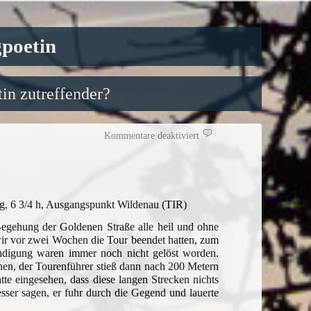
gpoetin
in zutreffender?
für
Kommentare deaktiviert
Es
geht
doch
unfallfrei
g, 6 3/4 h, Ausgangspunkt Wildenau (TIR)
 Begehung der Goldenen Straße alle heil und ohne
r vor zwei Wochen die Tour beendet hatten, zum
ndigung waren immer noch nicht gelöst worden.
en, der Tourenführer stieß dann nach 200 Metern
tte eingesehen, dass diese langen Strecken nichts
esser sagen, er fuhr durch die Gegend und lauerte