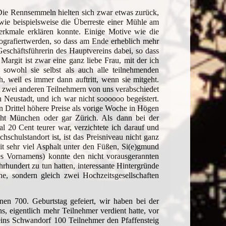
 Die Rennsemmeln hielten sich zwar etwas zurück,
ie beispielsweise die Überreste einer Mühle am
rkmale erklären konnte. Einige Motive wie die
ografiertwerden, so dass am Ende erheblich mehr
eschäftsführerin des Hauptvereins dabei, so dass
Margit ist zwar eine ganz liebe Frau, mit der ich
 sowohl sie selbst als auch alle teilnehmenden
h, weil es immer dann auftritt, wenn sie mitgeht.
it zwei anderen Teilnehmern von uns verabschiedet
n Neustadt, und ich war nicht soooooo begeistert.
 Drittel höhere Preise als vorige Woche in Högen
 nicht München oder gar Zürich. Als dann bei der
 20 Cent teurer war, verzichtete ich darauf und
chulstandort ist, ist das Preisniveau nicht ganz
it sehr viel Asphalt unter den Füßen, Si(e)gmund
es Vornamens) konnte den nicht vorausgerannten
hundert zu tun hatten, interessante Hintergründe
ne, sondern gleich zwei Hochzeitsgesellschaften
inen 700. Geburtstag gefeiert, wir haben bei der
, eigentlich mehr Teilnehmer verdient hatte, vor
eins Schwandorf 100 Teilnehmer den Pfaffensteig