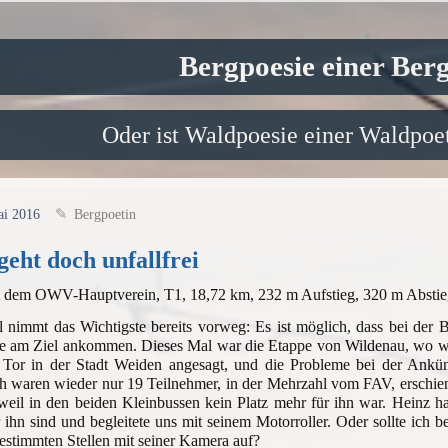
Bergpoesie einer Ber
Oder ist Waldpoesie einer Waldpoet
ai 2016
Bergpoetin
geht doch unfallfrei
t dem OWV-Hauptverein, T1, 18,72 km, 232 m Aufstieg, 320 m Abstie
l nimmt das Wichtigste bereits vorweg: Es ist möglich, dass bei der
e am Ziel ankommen. Dieses Mal war die Etappe von Wildenau, wo wi
 Tor in der Stadt Weiden angesagt, und die Probleme bei der Ankü
 waren wieder nur 19 Teilnehmer, in der Mehrzahl vom FAV, erschien
weil in den beiden Kleinbussen kein Platz mehr für ihn war. Heinz ha
 ihn sind und begleitete uns mit seinem Motorroller. Oder sollte ich b
estimmten Stellen mit seiner Kamera auf?