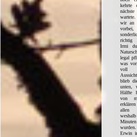
kehrte
nächst
wartet
wir an 
vorbei
sonderl
richtig
Irmi du
Natursc
legal p
was vor
voll 
Aussich
blieb d
unten, 
Hälfte 
von m
erklären
allen 
weshalb
Minuten 
wurden.
Erwin i