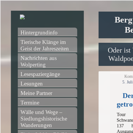
Berg
Be
Hintergrundinfo
Tierische Klänge im 
Geist der Jahreszeiten
Oder ist
Waldpoet
Nachrichten aus 
Wolperting
Lesespaziergänge
Komm
5. Jul
Lesungen
Meine Partner
Der
Termine
getro
Wälle und Wege – 
Tour
Siedlungshistorische 
Schwan
Wanderungen
137 
Ausgan