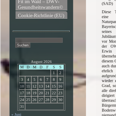
Fit im Wald – DWV-
(SAD)
Gesundheitswandern©
Diese T
Cookie-Richtlinie (EU)
eine V
Natur
Bayeris
seines
Jubiläum
Suchen
vor Mona
nach:
der OW
Erwi
überneh
diesem 
August 2026
auch dur
M
D
M
D
F
S
S
ehrlic
1
2
aufgrund
3
4
5
6
7
8
9
wieder 
Grad, so
10
11
12
13
14
15
16
alle dir
17
18
19
20
21
22
23
dirigier
24
25
26
27
28
29
30
überrasc
Bürgerm
31
Bodenwö
« Juni
nieman