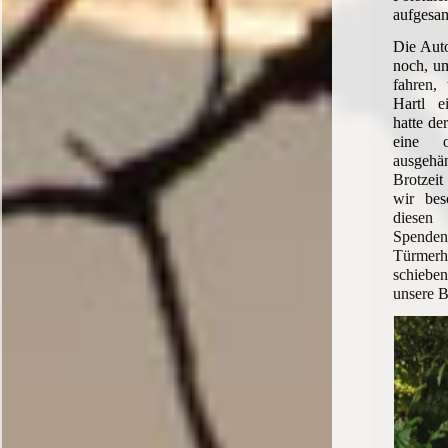
aufgesa
Die Auto
noch, um
fahren,
Hartl ei
hatte de
eine o
ausgehä
Brotzeit
wir bes
diese
Spend
Türmer
schieb
unsere Br