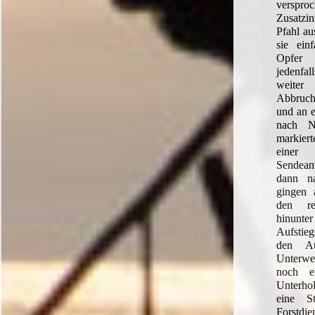
verspro
Zusatz
Pfahl au
sie ein
Opfer 
jedenfal
weite
Abbruc
und an 
nach N
markie
einer
Sendea
dann n
gingen
den re
hinu
Aufstieg
den Au
Unterw
noch e
Unterhol
eine S
Forst