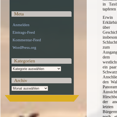
in Tax
tapferen
Meta
Erwin 
Erklärbä
Anmelden
über 
Geschi
Eintrags-Feed
insbeson
Kommentar-Feed
Schlucht
zum 
WordPress.org
Ausgang
dem 
Kategorien
westlic
ein paar
Kategorien
Schwa
Anschli
Archiv
den Wal
Panor
Archiv
Aussic
Hirschb
der and
letzte
Bürgerme
noch e