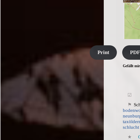
Print
PDF
Gefällt mir
Sch
bodenw
neunbu
taxölder
schlucht