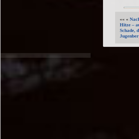
«« «
Nach
Hitze – 
Schade, d
Jugenberg