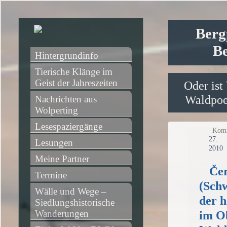
Berg
Be
Hintergrundinfo
Tierische Klänge im 
Geist der Jahreszeiten
Oder ist
Waldpoet
Nachrichten aus 
Wolperting
Lesespaziergänge
Komm
2
Lesungen
2010
Meine Partner
Če
Termine
(Sch
Wälle und Wege – 
der h
Siedlungshistorische 
Wanderungen
im O