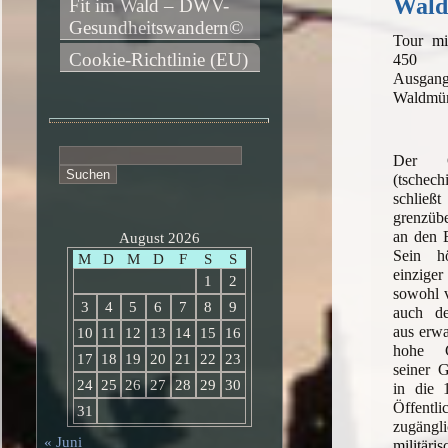
Wal
Fit im Wald – DWV-
Gesundheitswandern©
Tour mi
Cookie-Richtlinie (EU)
450 
Ausgang
Waldmü
Suchen
Der O
nach:
(tsche
sch
grenzübe
an den 
August 2026
Sein h
M
D
M
D
F
S
S
einzige
1
2
sowohl 
3
4
5
6
7
8
9
auch de
aus erw
10
11
12
13
14
15
16
hohe Č
17
18
19
20
21
22
23
seiner 
24
25
26
27
28
29
30
in die 
Öffen
31
zugäng
« Juni
militär