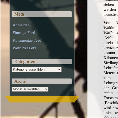
stehen
werden 
Meta
touristis
Vom Wa
Anmelden
Waldmü
Waffensc
Eintrags-Feed
„W9“ b
Kommentar-Feed
direkt
kreuzt 
WordPress.org
kommt 
Kilo
Kategorien
Siedlung
Lehrpfa
Kategorien
Metern m
zum 
Archiv
Lehmgr
der Gre
Archiv
rechts 
Forst
(Beschi
wird etw
links 
abbieg