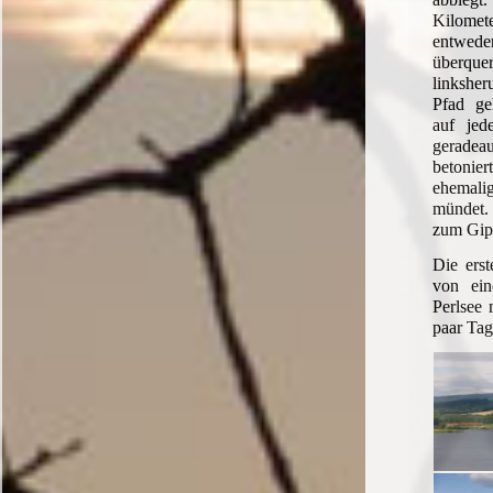
Kilom
entweder
überq
linkshe
Pfad ge
auf jed
geradeau
betonier
ehemal
mündet. 
zum Gip
Die erst
von ei
Perlsee 
paar Tag