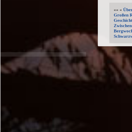
«« «
Über
Großen 
Geschicht
Zwischen 
Bergwoch
Schwarzw