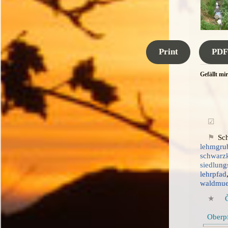
Print
PDF
Gefällt mir
Sc
lehmgru
schwarz
siedlung
lehrpfad
waldmu
Oberp