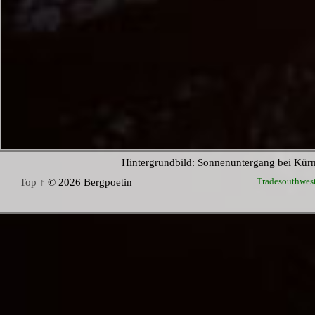
Hintergrundbild: Sonnenuntergang bei Kür
Tradesouthwes
Top ↑
© 2026 Bergpoetin