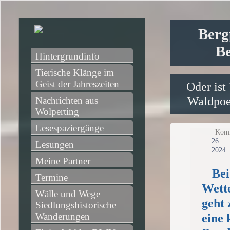
Berg
Be
Hintergrundinfo
Tierische Klänge im 
Geist der Jahreszeiten
Oder ist
Waldpoet
Nachrichten aus 
Wolperting
Lesespaziergänge
Komm
2
Lesungen
2024
Meine Partner
Bei
Termine
Wett
Wälle und Wege – 
geht
Siedlungshistorische 
Wanderungen
eine 