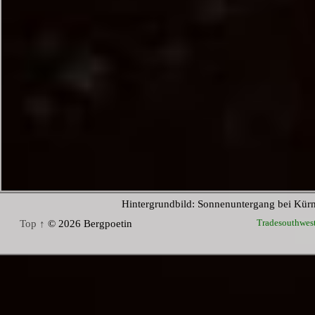
Hintergrundbild: Sonnenuntergang bei Kür
Tradesouthwes
Top ↑
© 2026 Bergpoetin