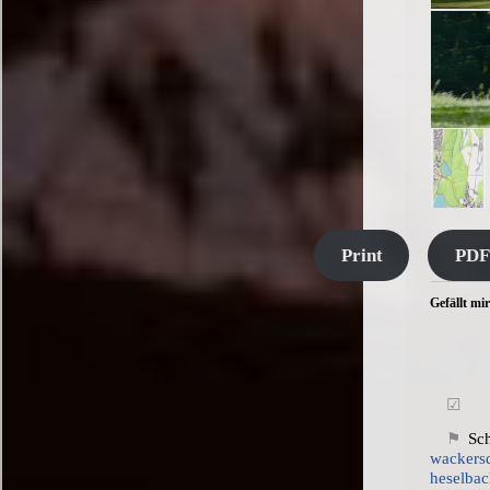
Print
PDF
Gefällt mir
S
wackers
heselba