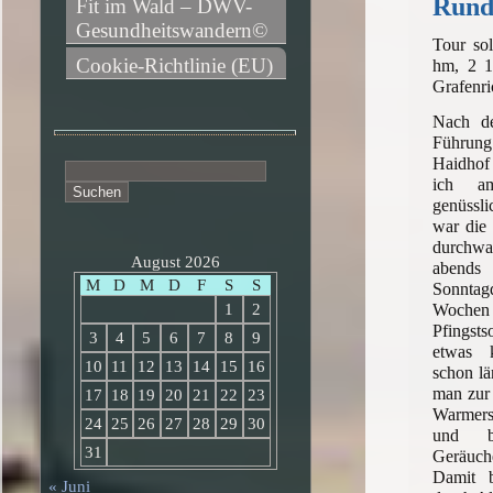
Rund
Fit im Wald – DWV-
Gesundheitswandern©
Tour so
Cookie-Richtlinie (EU)
hm, 2 1
Grafenr
Nach de
Führu
Haidhof
Suchen
ich a
nach:
genüssl
war die 
durchwa
August 2026
abend
M
D
M
D
F
S
S
Sonntagd
Woc
1
2
Pfings
3
4
5
6
7
8
9
etwas 
10
11
12
13
14
15
16
schon lä
man zur
17
18
19
20
21
22
23
Warmers
24
25
26
27
28
29
30
und br
31
Geräuc
Damit 
« Juni