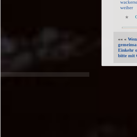
wackers
weiher
«« «
Wenn
gemeinsa
Einkehr 
bitte mit