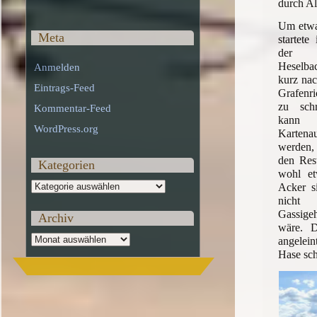
durch Al
Um etwa
Meta
startete
der K
Heselba
Anmelden
kurz na
Eintrags-Feed
Grafenri
zu schr
Kommentar-Feed
kann 
WordPress.org
Kartena
werden,
den Res
Kategorien
wohl et
Kategorien
Acker s
nicht 
Gassig
Archiv
wäre. 
Archiv
angelei
Hase sc