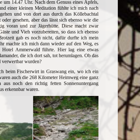
elle um 14.47 Uhr. Nach dem Genuss eines Apfels,
und einer kleinen Meditation fühlte ich mich nach
zugehen und von dort aus durch das Köllebachtal
 oder gesehen, aber das lässt sich ebenso wie die
gig voran und zur Jägerhütte. Diese macht zwar
Gäste und Vieh vorzubereiten, so dass ich ebenso
rotzeit gab es noch nicht, dafür durfte ich mein
 Uhr machte ich mich dann wieder auf den Weg, es
 Hotel Ammerwald führte. Hier lag eine etwas
alamander, die ich dort sah, tot herumlagen. Ob das
nd verwertbar wurden?
ch beim Fischerwirt in Graswang ein, wo ich ein
t waren auch die 268 Kilometer Heimweg eine ganz
 aus noch den richtig fetten Sonnenuntergang
us erkennbar waren.