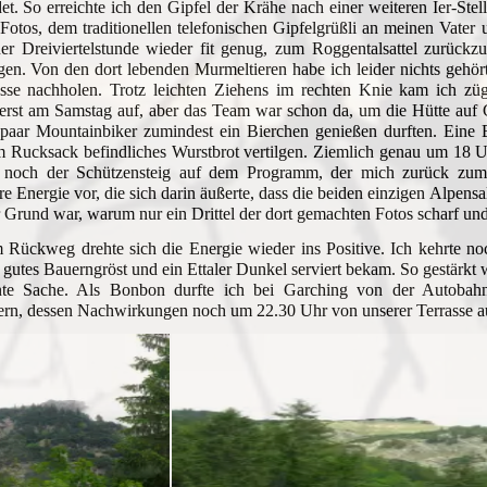
et. So erreichte ich den Gipfel der Krähe nach einer weiteren Ier-St
 Fotos, dem traditionellen telefonischen Gipfelgrüßli an meinen Vater 
ner Dreiviertelstunde wieder fit genug, zum Roggentalsattel zurück
gen. Von den dort lebenden Murmeltieren habe ich leider nichts gehört
sse nachholen. Trotz leichten Ziehens im rechten Knie kam ich zü
l erst am Samstag auf, aber das Team war schon da, um die Hütte auf 
paar Mountainbiker zumindest ein Bierchen genießen durften. Eine B
im Rucksack befindliches Wurstbrot vertilgen. Ziemlich genau um 18
a noch der Schützensteig auf dem Programm, der mich zurück zum
re Energie vor, die sich darin äußerte, dass die beiden einzigen Alpens
 Grund war, warum nur ein Drittel der dort gemachten Fotos scharf u
Rückweg drehte sich die Energie wieder ins Positive. Ich kehrte no
 gutes Bauerngröst und ein Ettaler Dunkel serviert bekam. So gestärk
nte Sache. Als Bonbon durfte ich bei Garching von der Autobahn
rn, dessen Nachwirkungen noch um 22.30 Uhr von unserer Terrasse a