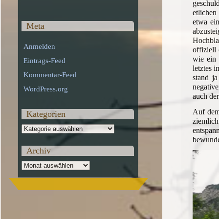
geschuld
etlichen
etwa ei
Meta
abzustei
Hochbla
Anmelden
offiziel
wie ein 
Eintrags-Feed
letztes 
Kommentar-Feed
stand j
negative
WordPress.org
auch der
Auf dem 
Kategorien
ziemlich
Kategorien
entspan
bewunde
Archiv
Archiv