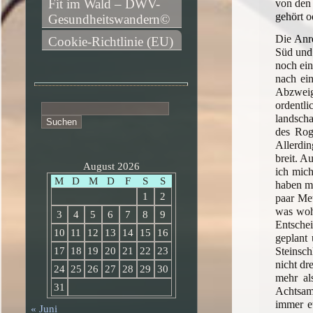
Fit im Wald – DWV-
von den
gehört o
Gesundheitswandern©
Die Anr
Cookie-Richtlinie (EU)
Süd und
noch ein
nach ei
Abzweig
ordentl
Suchen
landscha
nach:
des Rog
Allerdin
breit. A
August 2026
ich mich
M
D
M
D
F
S
S
haben mi
1
2
paar Met
was wohl
3
4
5
6
7
8
9
Entschei
10
11
12
13
14
15
16
geplant 
Steinsch
17
18
19
20
21
22
23
nicht dr
24
25
26
27
28
29
30
mehr al
31
Achtsamk
immer e
« Juni