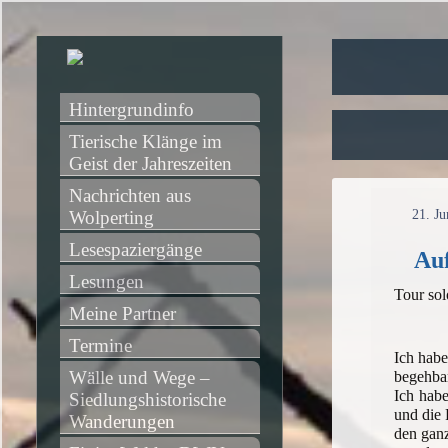
Hintergrundinfo
Tierische Klänge im 
Geist der Jahreszeiten
Nachrichten aus 
Wolperting
21. Ju
Lesespaziergänge
Auf
Lesungen
Tour so
Meine Partner
Termine
Ich habe
Wälle und Wege – 
begehbar
Ich hab
Siedlungshistorische 
und die
Wanderungen
den ganz