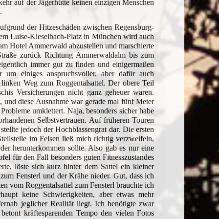
ehr auf der Jägerhütte keinen einzigen Menschen
.
 aufgrund der Hitzeschäden zwischen Regensburg-
dem Luise-Kieselbach-Platz in München wird auch
o am Hotel Ammerwald abzustellen und marschierte
er Straße zurück Richtung Ammerwaldalm bis zum
igentlich immer gut zu finden und einigermaßen
r um einiges anspruchsvoller, aber dafür auch
m linken Weg zum Roggentalsattel. Der obere Teil
schis Versicherungen nicht ganz geheuer waren.
en, und diese Ausnahme war gerade mal fünf Meter
 Probleme umklettert. Naja, besonders sicher habe
vorhandenen Selbstvertrauen. Auf früheren Touren
stellte jedoch der Hochblassengrat dar. Die ersten
ilstelle im Felsen ließ mich richtig verzweifeln,
eder herunterkommen sollte. Also gab es nur eine
fel für den Fall besonders guten Fitnesszustandes
te, löste sich kurz hinter dem Sattel ein kleiner
zum Fensterl und der Krähe nieder. Gut, dass ich
ten vom Roggentalsattel zum Fensterl brauchte ich
rhaupt keine Schwierigkeiten, aber etwas mehr
rnab jeglicher Realität liegt. Ich benötigte zwar
betont kräftesparenden Tempo den vielen Fotos