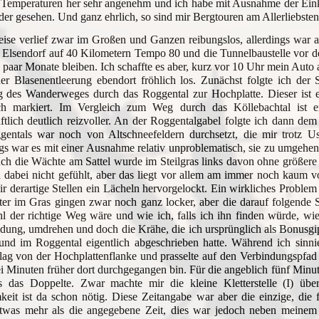
 Temperaturen her sehr angenehm und ich habe mit Ausnahme der Eink
der gesehen. Und ganz ehrlich, so sind mir Bergtouren am Allerliebsten
eise verlief zwar im Großen und Ganzen reibungslos, allerdings war
 Elsendorf auf 40 Kilometern Tempo 80 und die Tunnelbaustelle vor 
 paar Monate bleiben. Ich schaffte es aber, kurz vor 10 Uhr mein Aut
ner Blasenentleerung ebendort fröhlich los. Zunächst folgte ich d
 des Wanderweges durch das Roggental zur Hochplatte. Dieser ist e
ich markiert. Im Vergleich zum Weg durch das Köllebachtal ist e
ftlich deutlich reizvoller. An der Roggentalgabel folgte ich dann de
gentals war noch von Altschneefeldern durchsetzt, die mir trotz U
gs war es mit einer Ausnahme relativ unproblematisch, sie zu umgeh
uch die Wächte am Sattel wurde im Steilgras links davon ohne größere
 dabei nicht gefühlt, aber das liegt vor allem am immer noch kaum 
r derartige Stellen ein Lächeln hervorgelockt. Ein wirkliches Problem 
er im Gras gingen zwar noch ganz locker, aber die darauf folgende Ste
 der richtige Weg wäre und wie ich, falls ich ihn finden würde, wi
dung, umdrehen und doch die Krähe, die ich ursprünglich als Bonusgip
und im Roggental eigentlich abgeschrieben hatte. Während ich sinnier
lag von der Hochplattenflanke und prasselte auf den Verbindungspfad 
ei Minuten früher dort durchgegangen bin. Für die angeblich fünf Minu
s das Doppelte. Zwar machte mir die kleine Kletterstelle (I) übe
eit ist da schon nötig. Diese Zeitangabe war aber die einzige, die fe
twas mehr als die angegebene Zeit, dies war jedoch neben meinem 