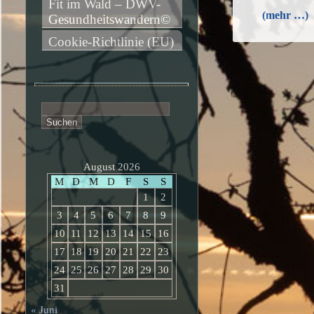
Fit im Wald – DWV-
(mehr …)
Gesundheitswandern©
Cookie-Richtlinie (EU)
Suchen
nach:
August 2026
M
D
M
D
F
S
S
1
2
3
4
5
6
7
8
9
10
11
12
13
14
15
16
17
18
19
20
21
22
23
24
25
26
27
28
29
30
31
« Juni