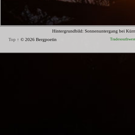
Hintergrundbild: Sonnenuntergang bei Kür
Tradesouthwes
Top ↑
© 2026 Bergpoetin