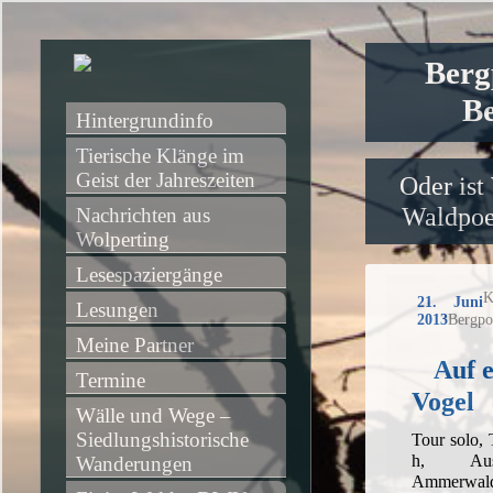
Berg
Be
Hintergrundinfo
Tierische Klänge im 
Geist der Jahreszeiten
Oder ist
Waldpoet
Nachrichten aus 
Wolperting
Lesespaziergänge
K
21. Juni
Lesungen
2013
Bergpo
Meine Partner
Auf 
Termine
Vogel
Wälle und Wege – 
Siedlungshistorische 
Tour solo,
h, Ausg
Wanderungen
Ammerwald