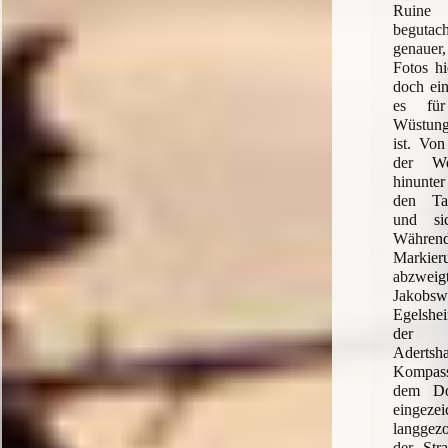
Ruine 
beguta
genauer,
Fotos hi
doch ein
es für
Wüstungs
ist. Von
der We
hinunter
den Ta
und si
Während
Markie
abzwei
Jakobs
Egelshei
der S
Adert
Kompassk
dem Do
eingez
langge
der Stra