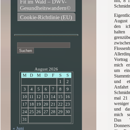
hm, 8 1
Fit im Wald – DWV-
Schmidm
Gesundheitswandern©
Eigentl
Cookie-Richtlinie (EU)
August 
den ic
halte
grenzüb
zwisch
Suchen
Floss
nach:
Allerd
Vortrag 
mich en
August 2026
um ein
M
D
M
D
F
S
S
Stammtis
und et
1
2
Anfahr
3
4
5
6
7
8
9
Schmidm
10
11
12
13
14
15
16
mal 21 
weniger
17
18
19
20
21
22
23
und das
24
25
26
27
28
29
30
mich sc
31
Das 
Donners
« Juni