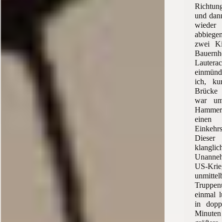
Richtu
und dann
wieder 
abbieg
zwei Ki
Baue
Lauterac
einmünd
ich, ku
Brücke 
war um
Hammer
eine
Einkehr
Dieser
klanglic
Unanneh
US-Kri
unmitt
Truppe
einmal l
in dopp
Minuten