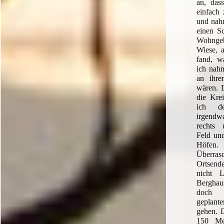
an, dass
einfach
und nah
einen S
Wohngeb
Wiese, a
fand, w
ich nahm
an ihr
wären. D
die Krei
ich d
irgendw
rechts
Feld und
Höfe
Überra
Ortsen
nicht L
Berghau
doch d
geplan
gehen. 
150 Me