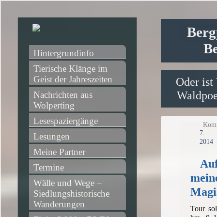
Berg
Be
Hintergrundinfo
Tierische Klänge im 
Geist der Jahreszeiten
Oder ist
Waldpoet
Nachrichten aus 
Wolperting
Lesespaziergänge
Komm
7
Lesungen
2014
Meine Partner
Auf
Termine
mein
Wälle und Wege – 
Magi
Siedlungshistorische 
Wanderungen
Tour so