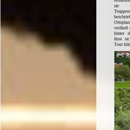
Hohenbu
si
Truppen
besch
Ortspl
verläuft
hinter 
lässt si
Tour klä