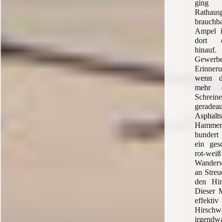
gin
Rathaus
brauchba
Ampel i
dort d
hina
Gewerb
Erinne
wenn d
mehr e
Schrein
geradea
Asphal
Hammerb
hundert
ein ges
rot-w
Wanderw
an Streu
den Hir
Dieser M
effekti
Hirs
irgendw