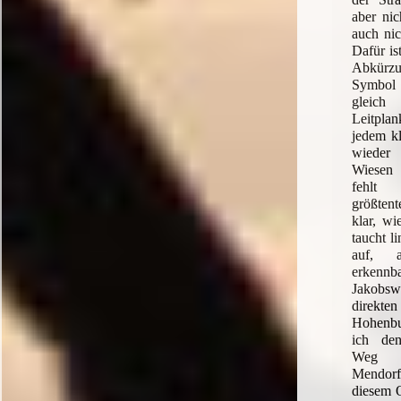
aber nic
auch nic
Dafür is
Abkür
Symbol
gleich
Leitplan
jedem kl
wieder 
Wiesen 
fehlt
größtent
klar, wi
taucht l
auf, 
erkenn
Jakobsw
dire
Hohenb
ich den
Weg g
Mendor
diesem 