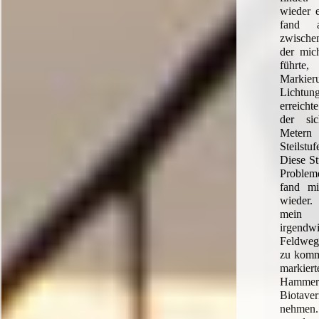
wieder 
fand 
zwische
der mic
führt
Markier
Lichtu
erreicht
der si
Metern
Steilstu
Diese St
Probleme
fand mi
wieder
mein 
irgendw
Feldweg
zu komm
markie
Hamm
Biotave
nehmen.