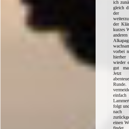
ich zunä
gleich d
der 
weiterzu
der Klär
kurzes W
andere
Alka
wachsam
vorbei n
hierher
wieder 
gut mar
Jetzt 
abente
Runde.
verme
einfach 
Lammert
folgt un
nach
zurück
einen W
findet.