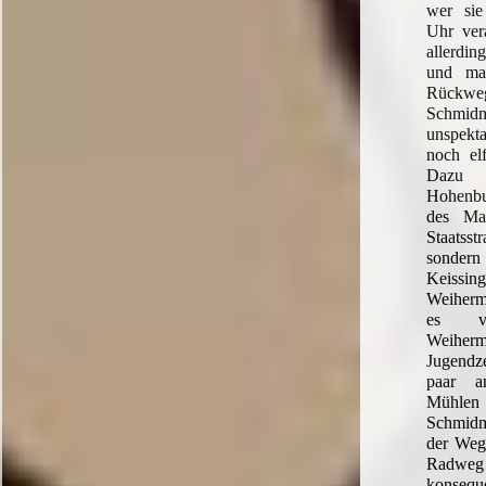
wer sie
Uhr ver
allerdin
und ma
Rüc
Schmidm
unspekt
noch elf
Dazu 
Hohenbu
des Mar
Staats
sondern
Keis
Weiherm
es v
Weihe
Jugendze
paar a
Mühle
Schmidmü
der Weg
Radweg 
konse