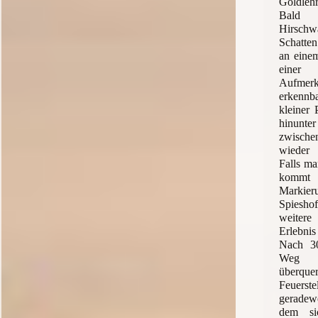
Goldleh
Bald 
Hirsch
Schatte
an einem
eine
Aufme
erkennb
kleiner 
hinunter
zwisch
wieder 
Falls ma
komm
Markie
Spieshof
weiter
Erlebni
Nach 30
Weg n
überque
Feuers
geradew
dem sic