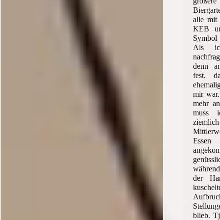
größer
Biergart
alle mit
KEB un
Symbol 
Als ic
nachfra
denn an
fest, d
ehemali
mir war.
mehr an
muss i
ziemlic
Mittler
Essen 
angeko
genüssl
während 
der Ha
kuschel
Aufbruc
Stellu
blieb. T