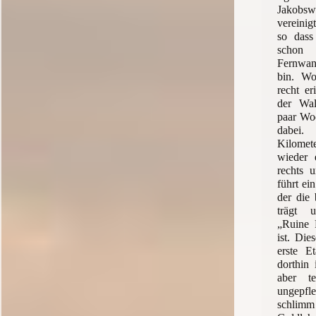
Jakobsw
vereini
so dass
schon 
Fernwa
bin. Wo
recht er
der Wal
paar Wo
dabei.
Kilome
wieder 
rechts 
führt ei
der die
trägt 
„Ruine R
ist. Die
erste E
dorthin 
aber te
ungepfl
schl