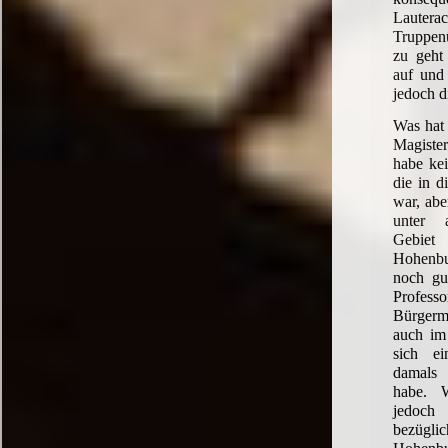
Laut
Truppen
zu geht
auf und 
jedoch d
Was hat 
Magiste
habe ke
die in d
war, abe
unter 
Gebiet
Hohenb
noch gu
Profes
Bürgerm
auch im
sich e
damals
habe. W
jedoc
bezügl