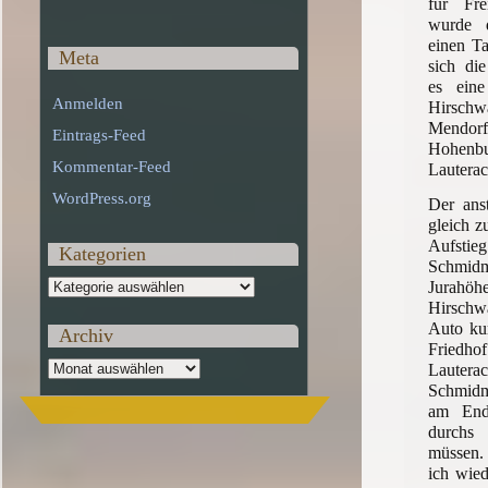
für Fre
wurde 
einen T
Meta
sich die
es ein
Anmelden
Hirs
Mendo
Eintrags-Feed
Hohenbu
Kommentar-Feed
Lautera
WordPress.org
Der ans
gleich z
Aufs
Kategorien
Schmi
Kategorien
Jura
Hirschwa
Auto kur
Archiv
Fried
Archiv
Lauter
Schmid
am End
durchs
müssen.
ich wied