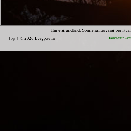
Hintergrundbild: Sonnenuntergang bei Kür
Tradesouthwes
Top ↑
© 2026 Bergpoetin