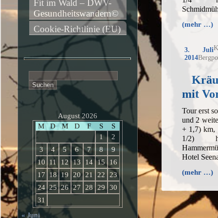
Fit im Wald – DWV-
Schmidmüh
Gesundheitswandern©
(mehr …)
Cookie-Richtlinie (EU)
K
3. Juli
2014
Bergpo
Suchen
Kräu
nach:
mit Vor
Tour erst so
August 2026
und 2 weit
M
D
M
D
F
S
S
+ 1,7) km,
1
2
1/2) h,
Hammermü
3
4
5
6
7
8
9
Hotel Seena
10
11
12
13
14
15
16
(mehr …)
17
18
19
20
21
22
23
24
25
26
27
28
29
30
31
« Juni