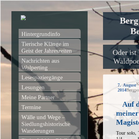
Berg
Be
Hintergrundinfo
Tierische Klänge im 
Geist der Jahreszeiten
Oder ist
Waldpoet
Nachrichten aus 
Wolperting
Lesespaziergänge
K
7. August
Lesungen
2014
Bergpo
Meine Partner
Auf 
Termine
meiner
Wälle und Wege – 
Magist
Siedlungshistorische 
Wanderungen
Tour solo,
1/4 h,