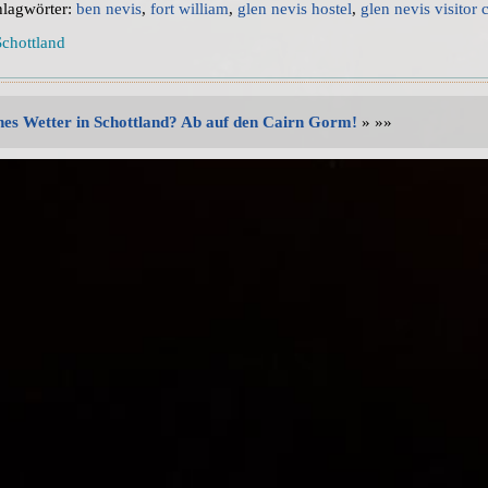
hlagwörter:
ben nevis
,
fort william
,
glen nevis hostel
,
glen nevis visitor 
Schottland
es Wetter in Schottland? Ab auf den Cairn Gorm!
» »»