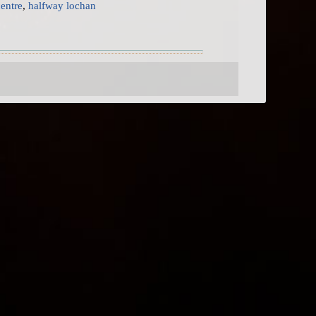
centre
,
halfway lochan