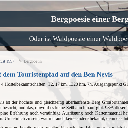
Bergpoesie einer Ber
Oder ist Waldpoesie einer Waldpoet
gust 1997
Bergpoetin
 dem Touristenpfad auf den Ben Nevis
 4 Hostelbekanntschaften, T2, 17 km, 1320 hm, 7h, Ausgangspunkt Gle
s ist der höchste und gleichzeitig überlaufenste Berg Großbritanni
n besucht, und das, obwohl es keine Seilbahn hinauf gibt. 98% dies
pine Erfahrung noch vernünftige Ausrüstung noch Kartenmaterial hatt
. Um ehrlich zu sein, war mir auch keine andere bekannt, denn das In
ich war es bereits mein zweiter Versuch, im Jahr zuvor war ich b