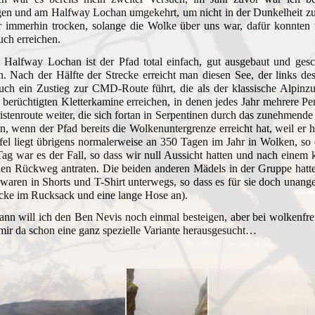
en und am Halfway Lochan umgekehrt, um nicht in der Dunkelheit zu 
r immerhin trocken, solange die Wolke über uns war, dafür konnten 
uch erreichen.
 Halfway Lochan ist der Pfad total einfach, gut ausgebaut und gesc
n. Nach der Hälfte der Strecke erreicht man diesen See, der links de
uch ein Zustieg zur CMD-Route führt, die als der klassische Alpinz
 berüchtigten Kletterkamine erreichen, in denen jedes Jahr mehrere Pe
istenroute weiter, die sich fortan in Serpentinen durch das zunehmende
n, wenn der Pfad bereits die Wolkenuntergrenze erreicht hat, weil er 
el liegt übrigens normalerweise an 350 Tagen im Jahr in Wolken, so d
ag war es der Fall, so dass wir null Aussicht hatten und nach einem
en Rückweg antraten. Die beiden anderen Mädels in der Gruppe hatte
waren in Shorts und T-Shirt unterwegs, so dass es für sie doch unange
cke im Rucksack und eine lange Hose an).
nn will ich den Ben Nevis noch einmal besteigen, aber bei wolkenfre
mir da schon eine ganz spezielle Variante herausgesucht…