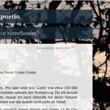
gpoetin
in zutreffender?
für
Kommentare deaktiviert
Auf
dem
Touristenpfad
auf
den
Ben
Nevis
n Nevis Visitor Centre
ens. Pro Jahr wird sein Gipfel von etwa 150 000
er Touristen nehmen den Normalweg. Da ich damals
e, musste ich mich ebenfalls mit dieser Variante
ternet war mir damals noch mehr als fremd.
ei ziemlich gutem Wetter erst gegen 14.30 Uhr