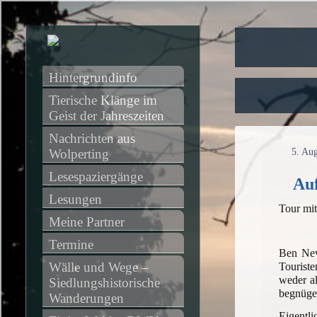
Hintergrundinfo
Tierische Klänge im 
Geist der Jahreszeiten
Nachrichten aus 
Wolperting
5. Au
Lesespaziergänge
Auf
Lesungen
Tour mit
Meine Partner
Termine
Ben Nevi
Wälle und Wege – 
Touriste
weder al
Siedlungshistorische 
begnügen
Wanderungen
Eigentl