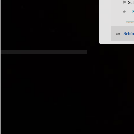
Sc
«« |
Schön