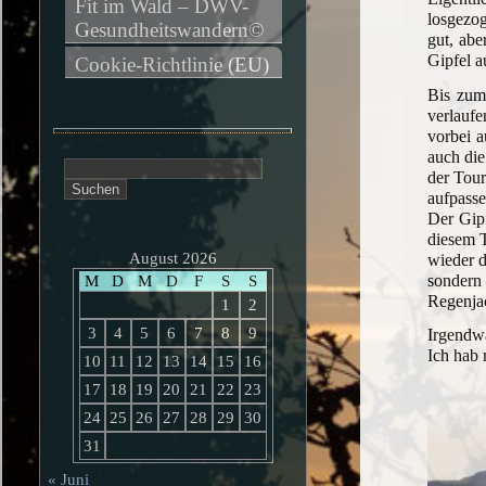
Fit im Wald – DWV-
losgezog
Gesundheitswandern©
gut, abe
Gipfel a
Cookie-Richtlinie (EU)
Bis zum
verlaufe
vorbei a
auch die
Suchen
der Tour
nach:
aufpasse
Der Gipf
diesem T
August 2026
wieder d
sondern 
M
D
M
D
F
S
S
Regenja
1
2
3
4
5
6
7
8
9
Irgendwa
Ich hab 
10
11
12
13
14
15
16
17
18
19
20
21
22
23
24
25
26
27
28
29
30
31
« Juni