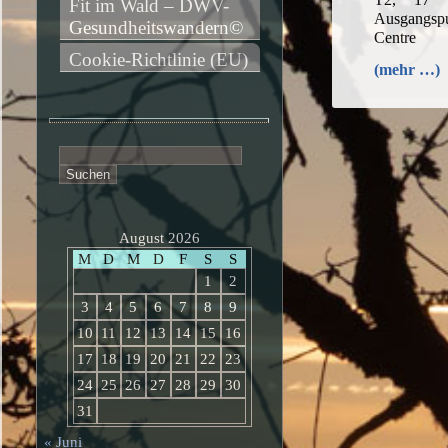
Fit im Wald – DWV-
Ausgangspu
Gesundheitswandern©
Centre
Cookie-Richtlinie (EU)
(mehr …)
Suchen
nach:
August 2026
M
D
M
D
F
S
S
1
2
3
4
5
6
7
8
9
10
11
12
13
14
15
16
17
18
19
20
21
22
23
24
25
26
27
28
29
30
31
« Juni