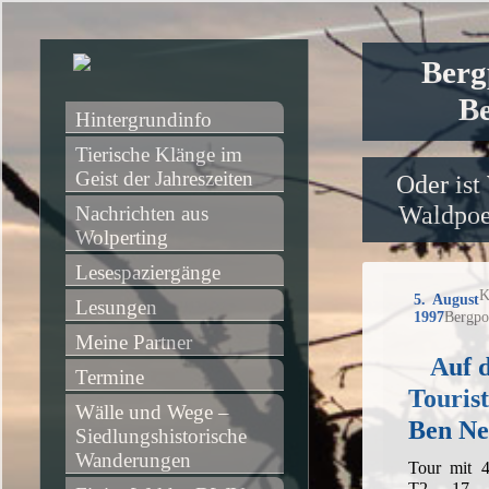
Berg
Be
Hintergrundinfo
Tierische Klänge im 
Geist der Jahreszeiten
Oder ist
Waldpoet
Nachrichten aus 
Wolperting
Lesespaziergänge
K
5. August
Lesungen
1997
Bergpo
Meine Partner
Auf 
Termine
Touris
Wälle und Wege – 
Ben Ne
Siedlungshistorische 
Wanderungen
Tour mit 4
T2, 17 