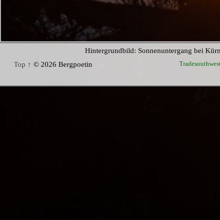
Hintergrundbild: Sonnenuntergang bei Kür
Tradesouthwes
Top ↑
© 2026 Bergpoetin