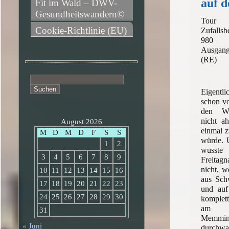
auf d
Fit im Wald – DWV-
Gesundheitswandern©
Tour
Cookie-Richtlinie (EU)
Zufallsb
980 
Ausgan
(RE)
Suchen
nach:
Eigentl
schon vo
den Win
nicht a
August 2026
einmal 
M
D
M
D
F
S
S
würde. U
1
2
wusst
3
4
5
6
7
8
9
Freita
nicht, w
10
11
12
13
14
15
16
aus Sc
17
18
19
20
21
22
23
und auf
24
25
26
27
28
29
30
komplet
am Sa
31
Memming
« Juni
durch