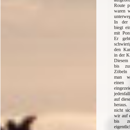
Route p
waren wi
unterwe
In der 
biegt ei
mit Pont
Er geht
schwieri
den Kar
in der K
Diesem 
bis zu
Zöbeln
man wo
einen 
eingeze
jedenfal
auf dies
heraus.
nicht si
wir auf 
bis z
eigentli