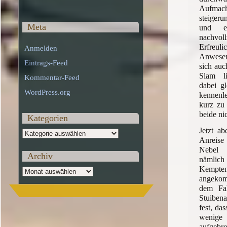
Aufmac
steigeru
Meta
und e
nachvo
Erfreul
Anmelden
Anwesen
Eintrags-Feed
sich auc
Slam l
Kommentar-Feed
dabei gl
WordPress.org
kennenl
kurz zu 
beide ni
Kategorien
Jetzt ab
Kategorien
Anreise
Nebel 
Archiv
nämlic
Kempte
Archiv
angeko
dem Fa
Stuibena
fest, da
wenige
aufgebro