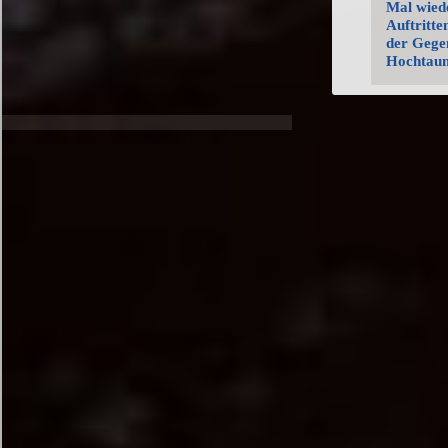
Mal wied
Auftritte
der Gege
Hochtaun