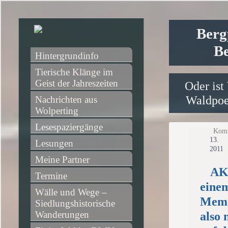
Berg
Be
Hintergrundinfo
Tierische Klänge im 
Geist der Jahreszeiten
Oder ist
Waldpoet
Nachrichten aus 
Wolperting
Lesespaziergänge
Komm
13
Lesungen
2011
Meine Partner
AK
Termine
einem
Wälle und Wege – 
Memm
Siedlungshistorische 
Wanderungen
also 