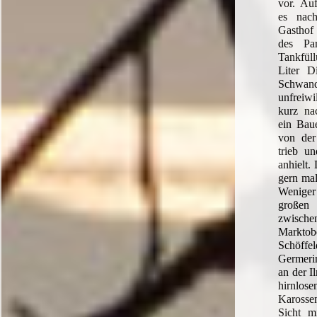
vor. A
es nac
Gasthof
des Par
Tankfül
Liter D
Schwan
unfreiwi
kurz na
ein Bau
von der
trieb u
anhielt.
gern mal
Weniger
große
zwisc
Mark
Schöf
Germeri
an der I
hirnlos
Karossen
Sicht m