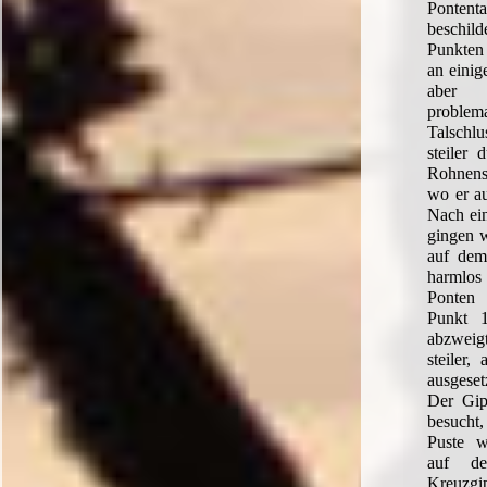
Pontenta
beschild
Punkten 
an einig
aber 
probl
Talschlu
steiler 
Rohnens
wo er au
Nach ein
gingen w
auf dem
harmlos
Ponten 
Punkt 
abzweig
steiler,
ausgeset
Der Gip
besucht
Puste w
auf d
Kreuzgip