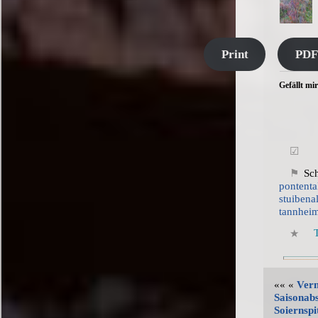
Print
PDF
Gefällt mir
Sc
pontenta
stuibena
tannheim
T
«« «
Verm
Saisonabs
Soiernspi