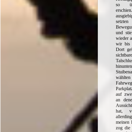
so üb
ersch
ausgie
setzten
Bewegu
und sti
wieder a
wir bis
Dort ge
sichtb
Talschl
hinunte
Stuiben
wählten 
Fahrw
Parkplat
auf zwe
an den
Aussicht
hat, vö
allerd
meinen 
zog die 