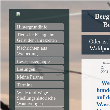
Berg
Be
Hintergrundinfo
Tierische Klänge im 
Geist der Jahreszeiten
Oder ist
Waldpoet
Nachrichten aus 
Wolperting
Lesespaziergänge
Komm
27
Lesungen
2004
Meine Partner
We
Termine
hunde
Wälle und Wege – 
auf d
Siedlungshistorische 
Wanderungen
Wasse