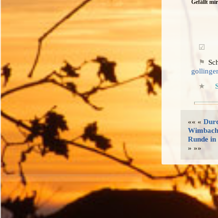
Gefällt mir
Sc
gollinge
«« «
Durc
Wimbac
Runde in
» »»