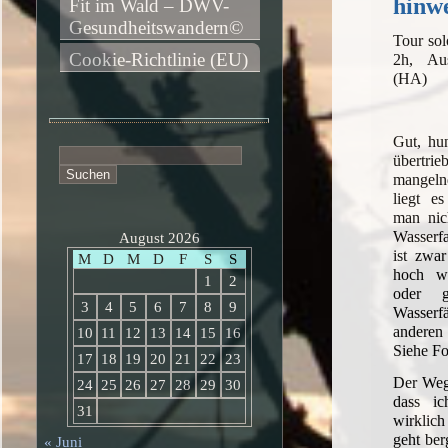
hinw
Fit im Wald – DWV-
Gesundheitswandern©
Tour sol
Cookie-Richtlinie (EU)
2h, Au
(HA)
Gut, hun
Suchen
übert
nach:
mangel
liegt e
man nic
Wasserfa
August 2026
ist zwar
M
D
M
D
F
S
S
hoch wi
1
2
oder g
3
4
5
6
7
8
9
Wasserf
andere
10
11
12
13
14
15
16
Siehe Fo
17
18
19
20
21
22
23
Der Weg 
24
25
26
27
28
29
30
dass i
31
wirklic
geht ber
« Juni