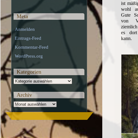
ist mäßi
wohl au
Gute Sc
Meta
von Vo
ziemlic
Anmelden
es dort
kann.
Eintrags-Feed
Kommentar-Feed
WordPress.org
Kategorien
Kategorien
Archiv
Archiv