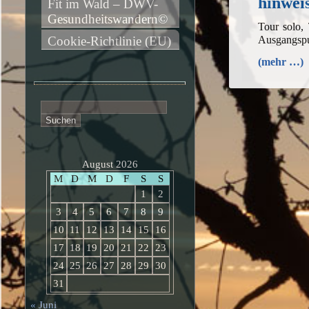
hinwe
Fit im Wald – DWV-
Gesundheitswandern©
Tour solo,
Ausgangspu
Cookie-Richtlinie (EU)
(mehr …)
Suchen
nach:
August 2026
M
D
M
D
F
S
S
1
2
3
4
5
6
7
8
9
10
11
12
13
14
15
16
17
18
19
20
21
22
23
24
25
26
27
28
29
30
31
« Juni