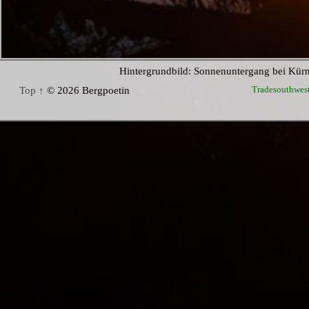
Hintergrundbild: Sonnenuntergang bei Kür
Tradesouthwes
Top ↑
© 2026 Bergpoetin