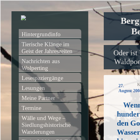
Berg
Be
Hintergrundinfo
Tierische Klänge im 
Geist der Jahreszeiten
Oder ist
Waldpoet
Nachrichten aus 
Wolperting
Lesespaziergänge
K
27.
Lesungen
August 200
Meine Partner
Wenn
Termine
hunder
Wälle und Wege – 
den Go
Siedlungshistorische 
Wasser
Wanderungen