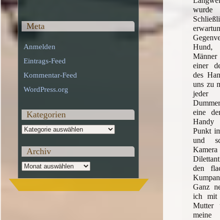
Langweil
wurde 
Schli
Meta
erwartu
Gegenv
Hund, 
Anmelden
Männer
Eintrags-Feed
einer d
des Han
Kommentar-Feed
uns zu 
WordPress.org
jeder 
Dummer
eine de
Kategorien
Handy n
Kategorien
Punkt i
und sc
Kamera 
Archiv
Diletta
Archiv
den fla
Kumpans
Ganz ne
ich mit
Mutter 
meine 