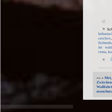
Sch
böhmisc
cerchov
fichtenb
im wal
cesta
,
ka
«« «
Mei,
Zwischen 
Wallfahrt
manchmal