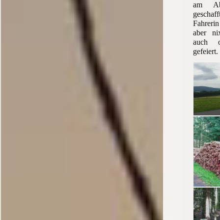
am Ab
geschaf
Fahrerin
aber ni
auch 
gefeiert.