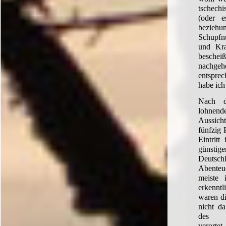
tschech
(oder e
beziehu
Schupfn
und Kra
beschei
nach
entspr
habe ich 
Nach d
lohnend
Aussic
fünfzig 
Eintritt
günstig
Deutsc
Abenteue
meiste 
erkenntl
waren di
nicht d
des Ka
verortet