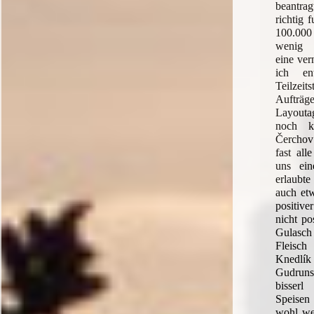
beantrag
richtig 
100.000
wenig 
eine ver
ich en
Teilzeit
Aufträ
Layout
noch 
Čerchov
fast al
uns ein
erlaubte
auch et
positive
nicht po
Gulasc
Fleisch
Knedl
Gudruns
bisser
Speisen
wohl we