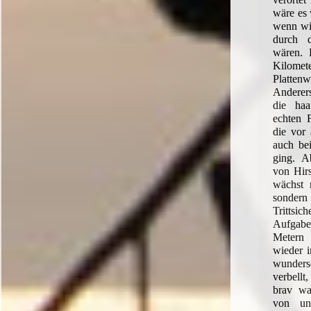
wäre es 
wenn wi
durch 
wären. 
Kilome
Platt
Anderers
die haa
echten 
die vor 
auch be
ging. A
von Hirs
wächst 
sond
Trittsi
Aufgabe
Metern 
wieder 
wunde
verbellt
brav wa
von un