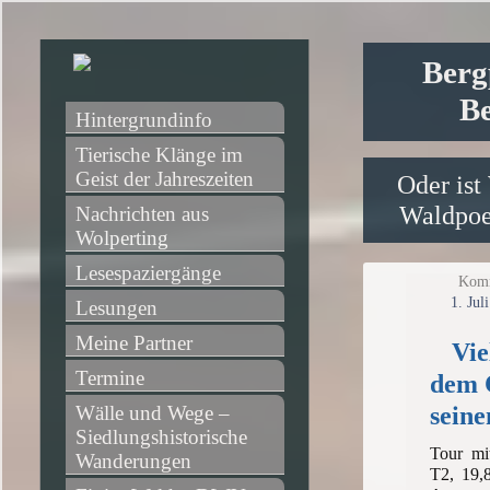
Berg
Be
Hintergrundinfo
Tierische Klänge im 
Geist der Jahreszeiten
Oder ist
Waldpoet
Nachrichten aus 
Wolperting
Lesespaziergänge
Komm
1. Jul
Lesungen
Meine Partner
Vie
Termine
dem 
sein
Wälle und Wege – 
Siedlungshistorische 
Tour mi
Wanderungen
T2, 19,