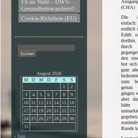
Fit im Wald – DWV-
Ausgan
(CHA)
Gesundheitswandern©
Die A
Cookie-Richtlinie (EU)
einfac
endlich 
Edith 
dorthi
durch 
Suchen
gegange
nach:
den ein
bot sich
gute al
August 2026
bedeutet
M
D
M
D
F
S
S
zum bö
1
2
genau 
gingen w
3
4
5
6
7
8
9
aber da
10
11
12
13
14
15
16
hätte
unmark
17
18
19
20
21
22
23
gegebe
24
25
26
27
28
29
30
zumind
31
Runde k
« Juni