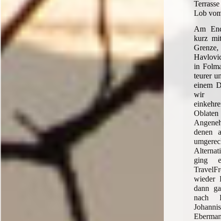
Terrass
Lob vom
Am End
kurz mi
Grenze
Havlovic
in Folma
teurer u
einem Dr
wir a
einkeh
Oblat
Angene
denen 
umgerec
Altern
ging 
TravelF
wieder 
dann ga
nach 
Johan
Eberman