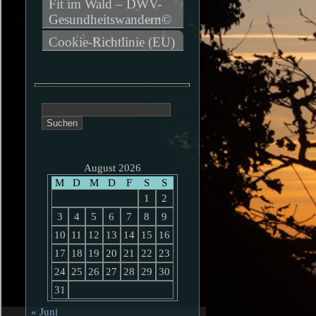
Fit im Wald – DWV-
Gesundheitswandern©
Cookie-Richtlinie (EU)
Suchen
nach:
August 2026
M
D
M
D
F
S
S
1
2
3
4
5
6
7
8
9
10
11
12
13
14
15
16
17
18
19
20
21
22
23
24
25
26
27
28
29
30
31
« Juni