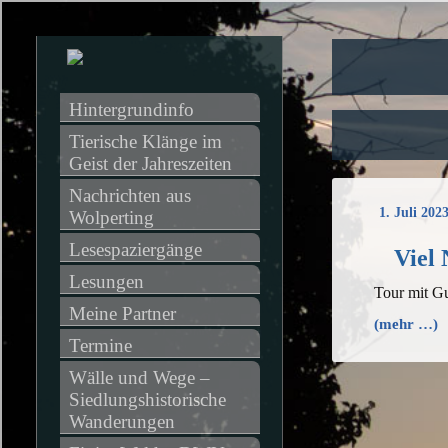
Hintergrundinfo
Tierische Klänge im 
Geist der Jahreszeiten
Nachrichten aus 
1. Juli 202
Wolperting
Lesespaziergänge
Viel
Lesungen
Tour mit G
Meine Partner
(mehr …)
Termine
Wälle und Wege – 
Siedlungshistorische 
Wanderungen