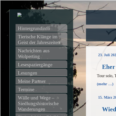
Hintergrundinfo
Tierische Klänge im 
Geist der Jahreszeiten
Nachrichten aus 
23. Juli 20
Wolperting
Lesespaziergänge
Eher
Lesungen
Tour solo,
Meine Partner
(mehr …)
Termine
Wälle und Wege – 
15. März 2
Siedlungshistorische 
Wied
Wanderungen