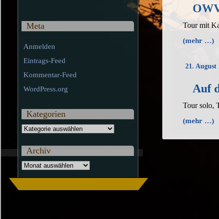
OWV-
Tour mit Ka
Meta
(mehr …)
Anmelden
Eintrags-Feed
21. August
Kommentar-Feed
Auf 
WordPress.org
Tour solo,
Kategorien
(mehr …)
Kategorien
Archiv
Archiv