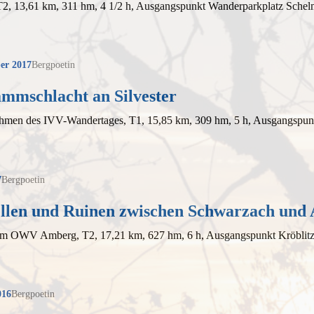
 T2, 13,61 km, 311 hm, 4 1/2 h, Ausgangspunkt Wanderparkplatz Schel
er 2017
Bergpoetin
ammschlacht an Silvester
hmen des IVV-Wandertages, T1, 15,85 km, 309 hm, 5 h, Ausgangsp
7
Bergpoetin
llen und Ruinen zwischen Schwarzach und 
em OWV Amberg, T2, 17,21 km, 627 hm, 6 h, Ausgangspunkt Kröblit
016
Bergpoetin