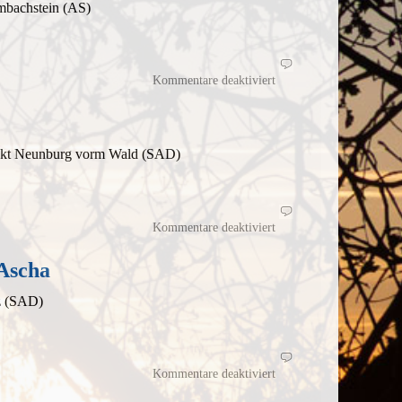
mbachstein (AS)
für
Schlammschlacht
Kommentare deaktiviert
an
Silvester
unkt Neunburg vorm Wald (SAD)
für
Kapellen
Kommentare deaktiviert
und
Ruinen
zwischen
Schwarzach
Ascha
und
Ascha
z (SAD)
für
OWV-
Kommentare deaktiviert
Runde
extended
mit