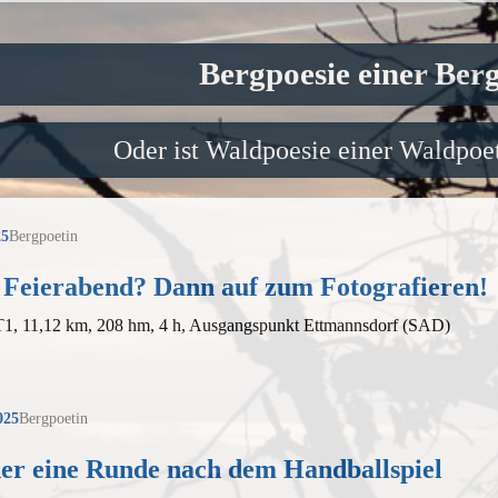
Bergpoesie einer Ber
Oder ist Waldpoesie einer Waldpoet
25
Bergpoetin
 Feierabend? Dann auf zum Fotografieren!
 T1, 11,12 km, 208 hm, 4 h, Ausgangspunkt Ettmannsdorf (SAD)
025
Bergpoetin
er eine Runde nach dem Handballspiel