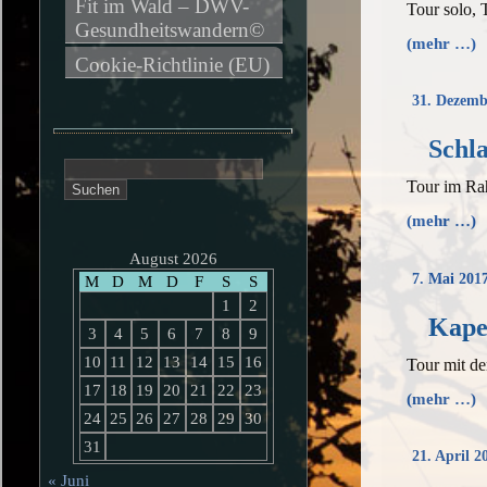
Fit im Wald – DWV-
Tour solo,
Gesundheitswandern©
(mehr …)
Cookie-Richtlinie (EU)
31. Dezemb
Schl
Suchen
Tour im Ra
nach:
(mehr …)
August 2026
7. Mai 201
M
D
M
D
F
S
S
1
2
Kape
3
4
5
6
7
8
9
10
11
12
13
14
15
16
Tour mit d
17
18
19
20
21
22
23
(mehr …)
24
25
26
27
28
29
30
31
21. April 2
« Juni