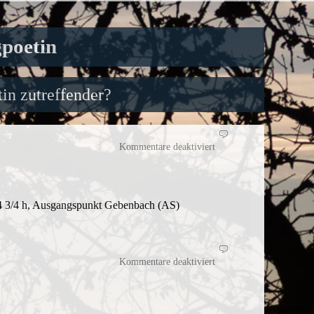
gpoetin
in zutreffender?
für
Zum
Kommentare deaktiviert
Abschluss
die
obligatorische
Regenetappe
4 3/4 h, Ausgangspunkt Gebenbach (AS)
für
Liegt
Kommentare deaktiviert
auf
der
Goldenen
Straße
ein
Fluch?