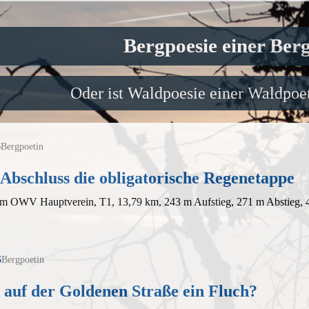
Bergpoesie einer Ber
Oder ist Waldpoesie einer Waldpoet
6
Bergpoetin
Abschluss die obligatorische Regenetappe
em OWV Hauptverein, T1, 13,79 km, 243 m Aufstieg, 271 m Abstieg, 
6
Bergpoetin
 auf der Goldenen Straße ein Fluch?