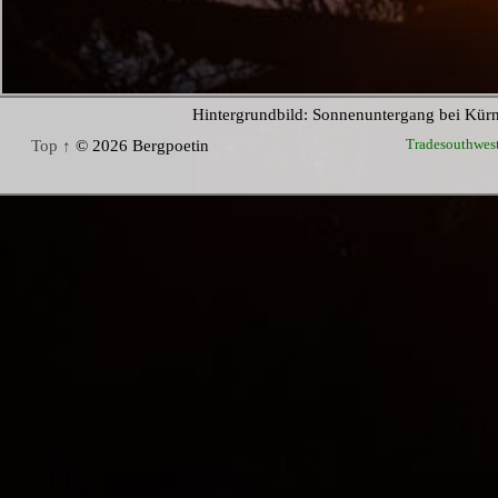
Hintergrundbild: Sonnenuntergang bei Kür
Tradesouthwes
Top ↑
© 2026 Bergpoetin