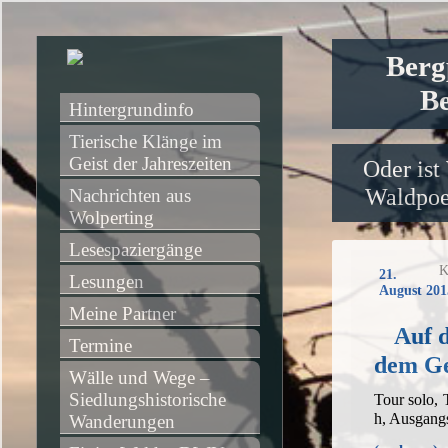
Berg
Be
Hintergrundinfo
Tierische Klänge im 
Geist der Jahreszeiten
Oder ist
Waldpoet
Nachrichten aus 
Wolperting
Lesespaziergänge
K
21.
Lesungen
August 201
Meine Partner
Auf 
Termine
dem Ge
Wälle und Wege – 
Siedlungshistorische 
Tour solo,
h, Ausgang
Wanderungen