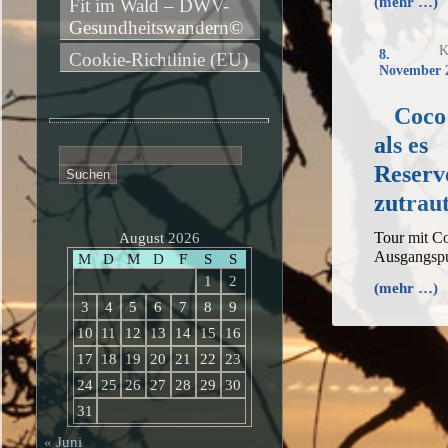
(mehr …)
Fit im Wald – DWV-
Gesundheitswandern©
K
8.
Cookie-Richtlinie (EU)
November 
Coco 
als es
Suchen
Reserv
nach:
zutrau
Tour mit C
August 2026
Ausgangsp
M
D
M
D
F
S
S
1
2
(mehr …)
3
4
5
6
7
8
9
10
11
12
13
14
15
16
17
18
19
20
21
22
23
24
25
26
27
28
29
30
31
« Juni