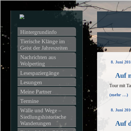
Hintergrundinfo
Tierische Klänge im 
Geist der Jahreszeiten
Nachrichten aus 
8. Juni 201
Wolperting
Lesespaziergänge
Auf 
Lesungen
Tour mit Ta
Meine Partner
(mehr …)
Termine
Wälle und Wege – 
8. Juni 201
Siedlungshistorische 
Auf 
Wanderungen