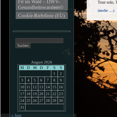
Fit im Wald – DWV-
Tour solo,
Gesundheitswandern©
(mehr …)
Cookie-Richtlinie (EU)
Suchen
nach:
August 2026
M
D
M
D
F
S
S
1
2
3
4
5
6
7
8
9
10
11
12
13
14
15
16
17
18
19
20
21
22
23
24
25
26
27
28
29
30
31
« Juni