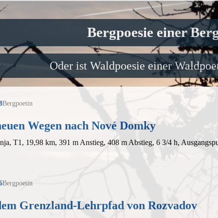
Bergpoesie einer Ber
Oder ist Waldpoesie einer Waldpoet
8
Bergpoetin
neuen Wegen nach Nové Domky
nja, T1, 19,98 km, 391 m Anstieg, 408 m Abstieg, 6 3/4 h, Ausgangs
6
Bergpoetin
dem Grenzland-Lehrpfad von Rozvadov