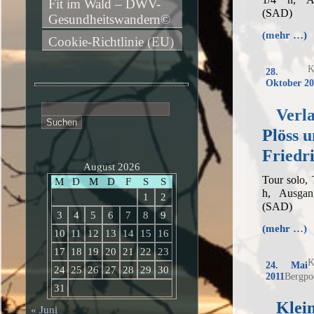
Fit im Wald – DWV-
(SAD)
Gesundheitswandern©
(mehr …)
Cookie-Richtlinie (EU)
K
28.
Oktober 20
Suchen
Verl
nach:
Plöss 
Friedr
August 2026
Tour solo,
M
D
M
D
F
S
S
h, Ausgang
1
2
(SAD)
3
4
5
6
7
8
9
(mehr …)
10
11
12
13
14
15
16
17
18
19
20
21
22
23
K
24. Mai
24
25
26
27
28
29
30
2011
Bergpo
31
Klei
« Juni