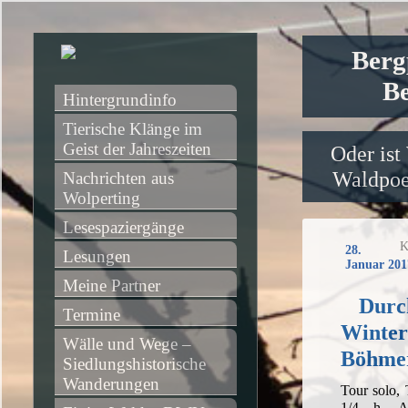
Berg
Be
Hintergrundinfo
Tierische Klänge im 
Geist der Jahreszeiten
Oder ist
Waldpoet
Nachrichten aus 
Wolperting
Lesespaziergänge
K
28.
Lesungen
Januar 201
Meine Partner
Durc
Termine
Winter
Wälle und Wege – 
Böhme
Siedlungshistorische 
Wanderungen
Tour solo,
1/4 h, Au