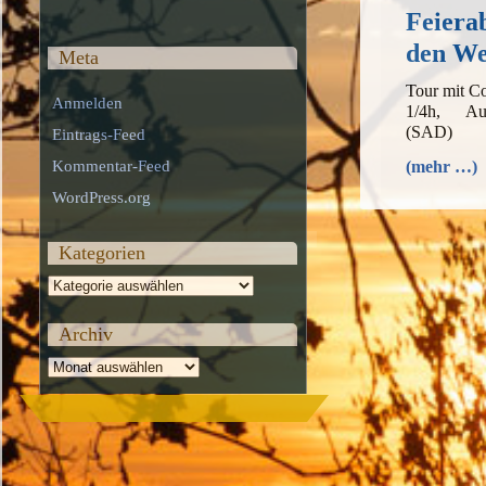
Feiera
den We
Meta
Tour mit C
Anmelden
1/4h, Aus
(SAD)
Eintrags-Feed
Kommentar-Feed
(mehr …)
WordPress.org
Kategorien
Kategorien
Archiv
Archiv