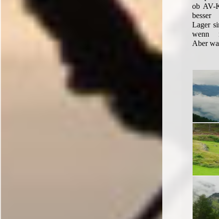
ob AV-K
besser
Lager si
wenn n
Aber was