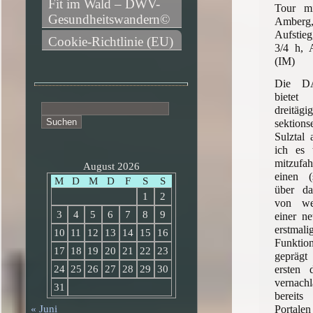
Fit im Wald – DWV-
Tour m
Gesundheitswandern©
Amberg
Aufstie
Cookie-Richtlinie (EU)
3/4 h, 
(IM)
Die DA
bietet
Suchen
dreitägi
nach:
sektio
Sulztal
ich es t
mitzufa
August 2026
einen (
M
D
M
D
F
S
S
über d
1
2
von wec
3
4
5
6
7
8
9
einer n
erstmali
10
11
12
13
14
15
16
Funkti
17
18
19
20
21
22
23
geprägt
ersten d
24
25
26
27
28
29
30
vernach
31
bereits
Port
« Juni