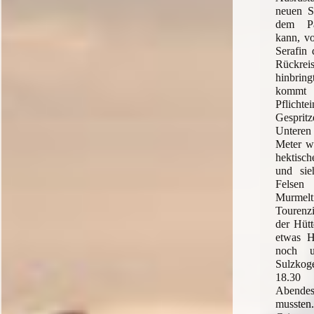
neuen S
dem Pa
kann, v
Serafin
Rückr
hinbring
kommt 
Pflich
Gespri
Untere
Meter we
hektisch
und si
Fels
Murmel
Tourenzi
der Hüt
etwas H
noch u
Sulzkog
18.30
Abende
mussten