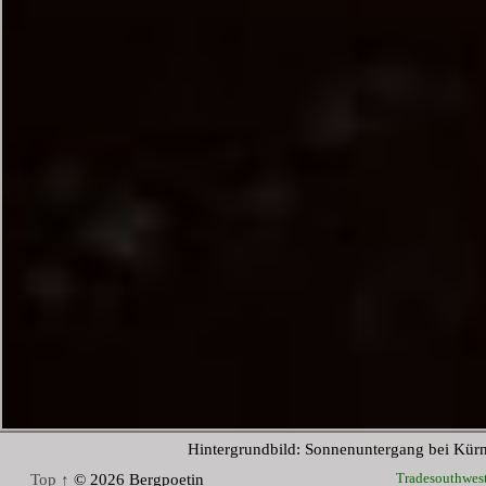
Hintergrundbild: Sonnenuntergang bei Kür
Tradesouthwes
Top ↑
© 2026 Bergpoetin