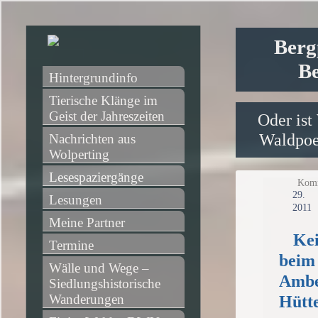
Berg
Be
Hintergrundinfo
Tierische Klänge im 
Geist der Jahreszeiten
Oder ist
Waldpoet
Nachrichten aus 
Wolperting
Lesespaziergänge
Komm
2
Lesungen
2011
Meine Partner
Kei
Termine
beim 
Wälle und Wege – 
Ambe
Siedlungshistorische 
Wanderungen
Hütt