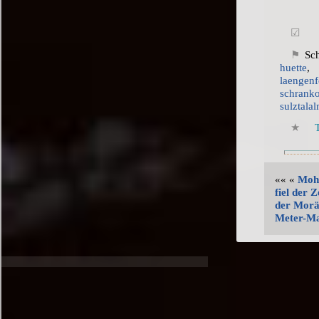
Sc
huette
laengenf
schrank
sulztala
T
«« «
Mohn
fiel der 
der Morä
Meter-M