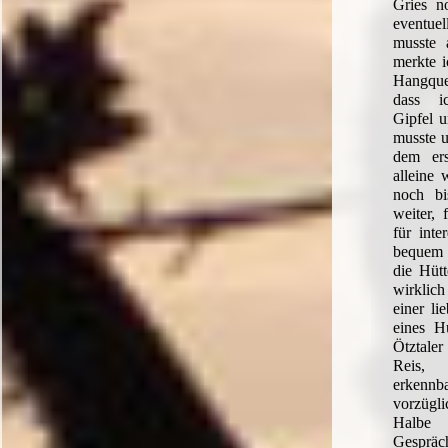
Gries n
eventuel
musste 
merkte 
Hangqu
dass i
Gipfel u
musste u
dem ers
alleine 
noch b
weiter, 
für inte
bequem 
die Hütt
wirklic
einer li
eines H
Ötztale
Reis,
erken
vorzügl
Halbe 
Gespräc