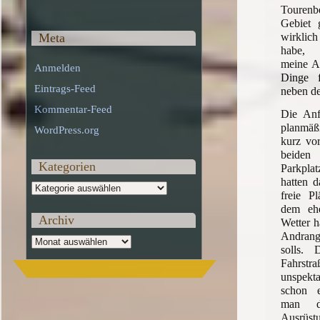
Touren
Gebiet g
wirkli
Meta
habe, 
meine A
Anmelden
Dinge 
Eintrags-Feed
neben d
Kommentar-Feed
Die Anfa
planmä
WordPress.org
kurz vo
beide
Kategorien
Parkpla
hatten 
Kategorien
freie P
dem ehe
Archiv
Wetter h
Andrang
Archiv
solls.
Fahrs
unspekt
schon 
man d
Ausrüst