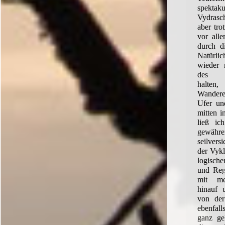
spekt
Vydrasc
aber tro
vor alle
durch d
Natürlic
wieder 
des Na
halten
Wandere
Ufer un
mitten i
ließ ic
gewä
seilvers
der Vykl
logische
und Reg
mit me
hinauf 
von der
ebenfal
ganz ge