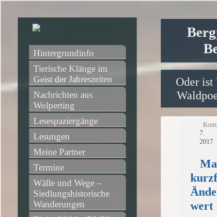
Berg
Be
Hintergrundinfo
Tierische Klänge im 
Geist der Jahreszeiten
Oder ist
Waldpoet
Nachrichten aus 
Wolperting
Lesespaziergänge
Komm
7.
Lesungen
2017
Meine Partner
Ma
Termine
kurzf
Wälle und Wege – 
Ände
Siedlungshistorische 
Wanderungen
wert