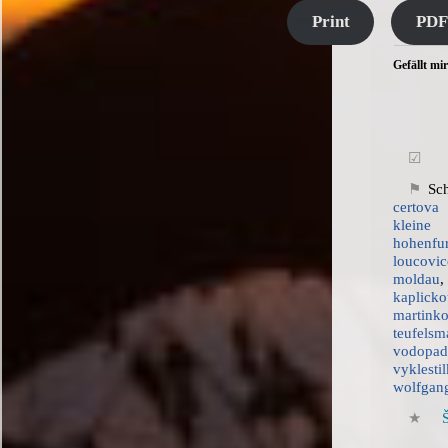
Print
PDF
Gefällt mir
Sc
certova
kleine
hohenfu
loucovic
moldau
kaplick
marti
teufelsm
vodopa
vyklesti
wolfgang