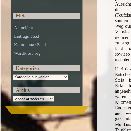
Aussich
der 
(Teufe
Meta
sondern
Weg dur
Anmelden
Vltavice
Eintrags-Feed
nehmen. 
zu argu
Kommentar-Feed
fand i
WordPress.org
sowieso
machten 
Kategorien
Und das 
Entsche
Kategorien
Steig 
Ecken b
Archiv
angeneh
waren 
Archiv
Kilome
Ende gu
auch we
gar ni
Moldausc
Teufelsm