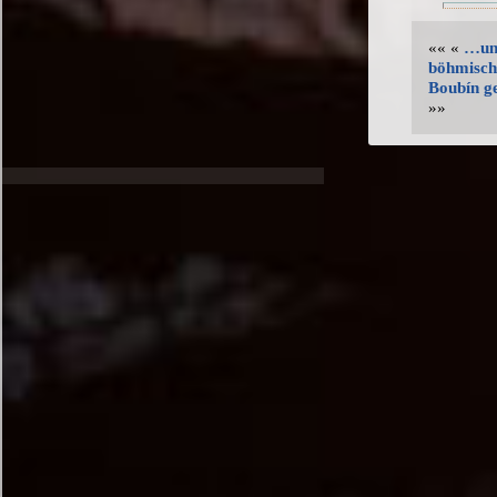
«« «
…un
böhmisch
Boubín g
»»