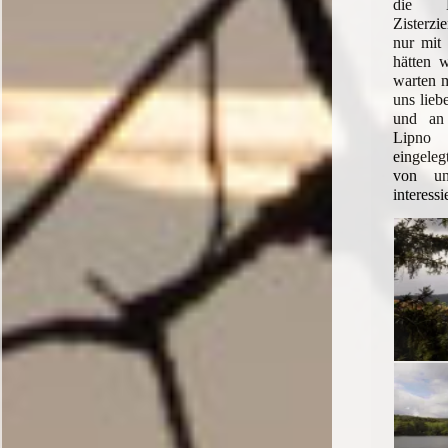
die B
Zisterzi
nur mit
hätten 
warten 
uns lieb
und an
Lipno 
eingele
von un
interessi