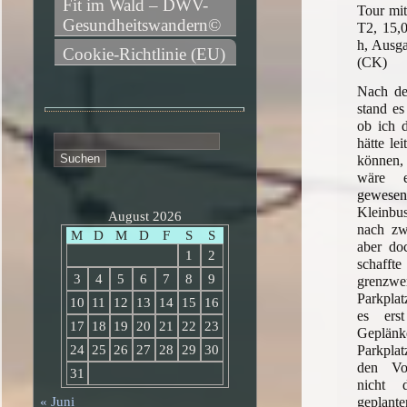
Fit im Wald – DWV-
Tour m
Gesundheitswandern©
T2, 15,
h, Ausg
Cookie-Richtlinie (EU)
(CK)
Nach de
stand es
ob ich d
Suchen
hätte le
nach:
können
wäre e
gewesen,
Kleinbu
August 2026
nach zw
M
D
M
D
F
S
S
aber do
1
2
schafft
3
4
5
6
7
8
9
grenzw
Parkpla
10
11
12
13
14
15
16
es ers
17
18
19
20
21
22
23
Gepl
Parkpla
24
25
26
27
28
29
30
den Vo
31
nicht 
geplant
« Juni