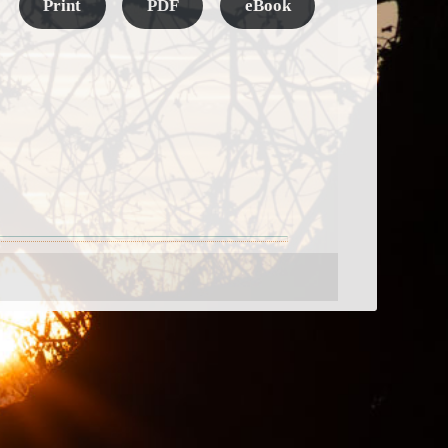
Print
PDF
eBook