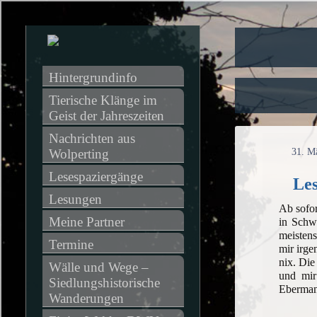
Hintergrundinfo
Tierische Klänge im 
Geist der Jahreszeiten
Nachrichten aus 
Wolperting
31. M
Lesespaziergänge
Le
Lesungen
Ab sofor
Meine Partner
in Schwa
meistens
Termine
mir irge
nix. Die
Wälle und Wege – 
und mir
Siedlungshistorische 
Ebermann
Wanderungen