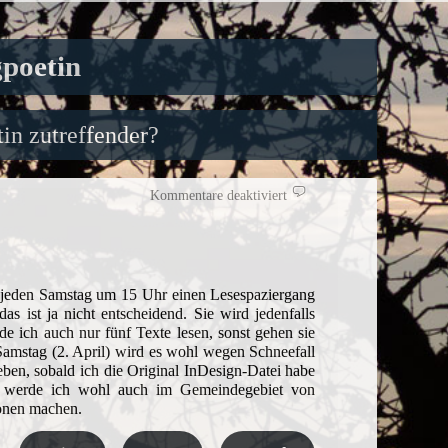
gpoetin
in zutreffender?
für
Kommentare deaktiviert
Lesespaziergänge
am
Türmerhaus
st jeden Samstag um 15 Uhr einen Lesespaziergang
s ist ja nicht entscheidend. Sie wird jedenfalls
e ich auch nur fünf Texte lesen, sonst gehen sie
Samstag (2. April) wird es wohl wegen Schneefall
eben, sobald ich die Original InDesign-Datei habe
n werde ich wohl auch im Gemeindegebiet von
ionen machen.