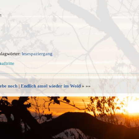
:
hlagwörter:
lesespaziergang
uftritte
lebe noch
|
Endlich amol wieder im Woid
» »»