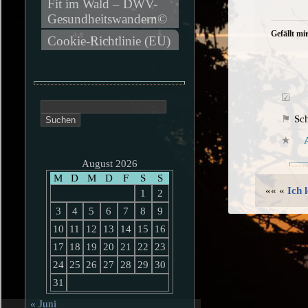
Fit im Wald – DWV-
Gesundheitswandern©
Gefällt mir
Cookie-Richtlinie (EU)
Suchen
nach:
Sc
A
August 2026
M
D
M
D
F
S
S
«« «
Ich 
1
2
3
4
5
6
7
8
9
10
11
12
13
14
15
16
17
18
19
20
21
22
23
24
25
26
27
28
29
30
31
« Juni