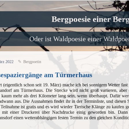
Bergpoesie einer Ber
Oder ist Waldpoesie einer Waldpoet
ärz 2022
Bergpoetin
sespaziergänge am Türmerhaus
t (eigentlich schon seit 19. März) mache ich bei sonnigem Wetter fa
ndorf am Türmerhaus. Die Strecke wird nicht groß variieren, aber da
 kaum mehr als drei Kilometer lang sein, wenn überhaupt. Dafür werd
ndwann aus. Die Ausnahmen findet ihr in der Terminliste, und diesen 
 Teilnahme ist gratis und es wird wieder Tierische Klänge zu kaufen g
 mit einer Druckerei über Nachdrucke einig geworden bin. Dan
sdorf einen wetterabhängigen festen Termin zu den gleichen Kondit