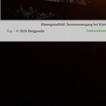
Hintergrundbild: Sonnenuntergang bei Kür
Tradesouthwes
Top ↑
© 2026 Bergpoetin