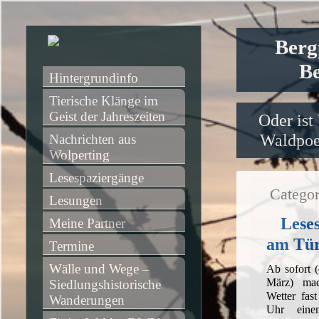
Berg
Be
Hintergrundinfo
Tierische Klänge im 
Geist der Jahreszeiten
Oder ist
Waldpoet
Nachrichten aus 
Wolperting
Lesespaziergänge
Categor
Lesungen
Lese
Meine Partner
am Tü
Termine
Wälle und Wege – 
Ab sofort (
März) mac
Siedlungshistorische 
Wetter fas
Wanderungen
Uhr einen