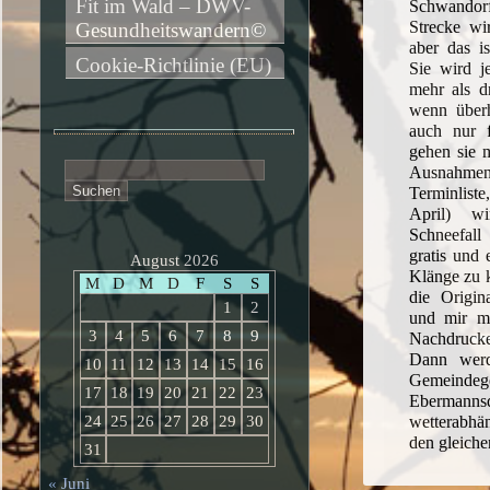
Fit im Wald – DWV-
Schwandor
Strecke wi
Gesundheitswandern©
aber das is
Cookie-Richtlinie (EU)
Sie wird j
mehr als d
wenn überh
auch nur f
gehen sie 
Suchen
Ausnahme
nach:
Terminliste
April) w
Schneefall
gratis und 
August 2026
Klänge zu 
M
D
M
D
F
S
S
die Origin
1
2
und mir mi
3
4
5
6
7
8
9
Nachdruck
Dann wer
10
11
12
13
14
15
16
Gemei
17
18
19
20
21
22
23
Eberma
24
25
26
27
28
29
30
wetterabhä
den gleich
31
« Juni