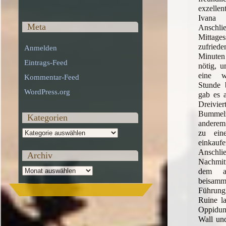
exzelle
Ivan
Meta
Anschl
Mittage
zufried
Anmelden
Minuten 
Eintrags-Feed
nötig, u
eine w
Kommentar-Feed
Stunde 
WordPress.org
gab es 
Dreivier
Bummelze
Kategorien
anderem 
Kategorien
zu ein
eink
Anschl
Archiv
Nachmi
Archiv
dem au
beisam
Führun
Ruine la
Oppidum
Wall un