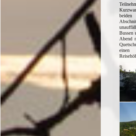
Teiln
Kurzwa
beiden
Abschn
unauffä
Bussen 
Abend n
Quetsch
eine
Reisehöh