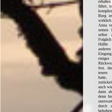
erhalten
führe, i
komplizi
Burg ze
wirklich
Anna ve
seinen 
selbst 
Folglich
Hälfte
anderen
Eingan
einiges
Rückweg
fest, d
teures 
hatte,
zurückei
auch wie
dann ab
denn bis
unerwar
durch 
behobe