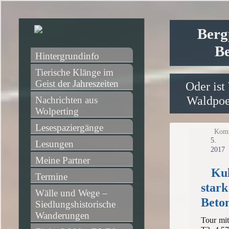
Berg
Be
Hintergrundinfo
Tierische Klänge im 
Geist der Jahreszeiten
Oder ist
Waldpoet
Nachrichten aus 
Wolperting
Lesespaziergänge
Komm
5.
Lesungen
2017
Meine Partner
Kul
Termine
stark
Wälle und Wege – 
Beto
Siedlungshistorische 
Wanderungen
Tour m