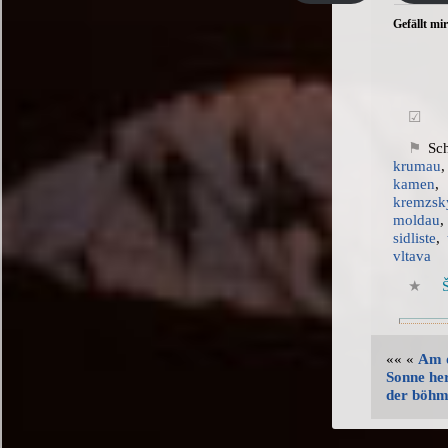
Gefällt mir
Sc
krumau
kamen
kremzs
moldau
sidliste
,
vltava
«« «
Am d
Sonne he
der böhm