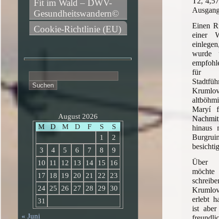
T2, 4,57
Fit im Wald – DWV-
Ausgang
Gesundheitswandern©
Einen Ru
Cookie-Richtlinie (EU)
einer 
einlege
wurde 
empfohl
für 
Suchen
Stadtf
nach:
Krumlov
altböhm
Maryí f
August 2026
Nachmit
M
D
M
D
F
S
S
hinaus 
Burgru
1
2
besichti
3
4
5
6
7
8
9
Über d
10
11
12
13
14
15
16
möchte 
17
18
19
20
21
22
23
schreib
24
25
26
27
28
29
30
Krumlov
erlebt 
31
ist abe
« Juni
freund