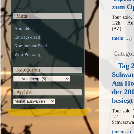
zum O
Meta
Tour solo,
1/2h, Aus
(BZ)
Anmelden
Eintrags-Feed
(mehr …)
Kommentar-Feed
Categor
WordPress.org
Tag 2
Kategorien
Schwar
Kategorien
Am Hoh
der 20
Archiv
besiegt
Archiv
Tour solo,
1/2 h,
Schwarzwas
(mehr …)