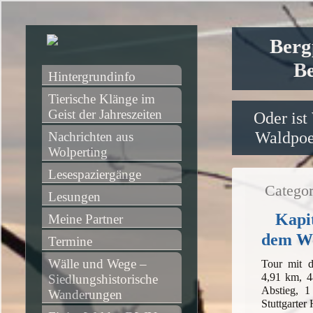
Berg
Be
Hintergrundinfo
Tierische Klänge im 
Geist der Jahreszeiten
Oder ist
Waldpoet
Nachrichten aus 
Wolperting
Lesespaziergänge
Categor
Lesungen
Kapit
Meine Partner
dem We
Termine
Wälle und Wege – 
Tour mit 
4,91 km, 4
Siedlungshistorische 
Abstieg, 1
Wanderungen
Stuttgarter