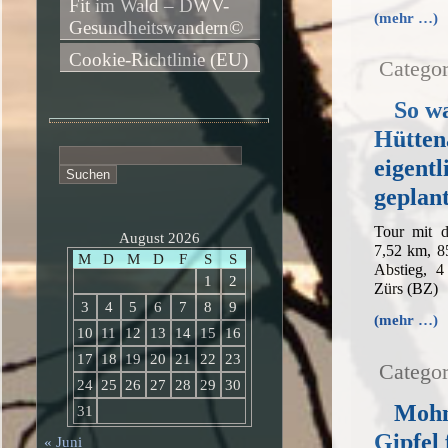
Fit im Wald – DWV-
(mehr …)
Gesundheitswandern©
Cookie-Richtlinie (EU)
Categor
So w
Hütten
Suchen
eigentl
nach:
geplan
Tour mit 
August 2026
7,52 km, 8
M
D
M
D
F
S
S
Abstieg, 4
1
2
Zürs (BZ)
3
4
5
6
7
8
9
(mehr …)
10
11
12
13
14
15
16
17
18
19
20
21
22
23
Categor
24
25
26
27
28
29
30
Mohn
31
Gipfel 
« Juni