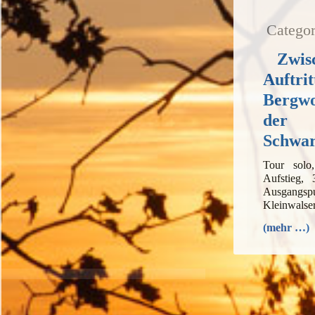
Categor
Zwis
Auftrit
Bergwo
der
Schwar
Tour sol
Aufstieg,
Ausgangs
Kleinwalser
(mehr …)