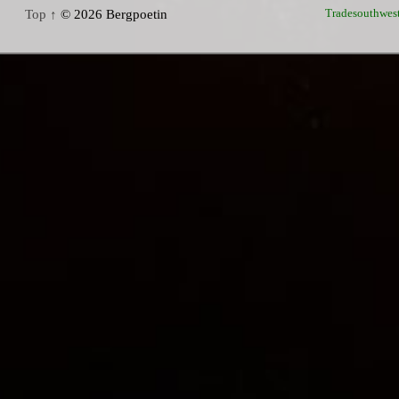
Tradesouthwes
Top ↑
© 2026 Bergpoetin