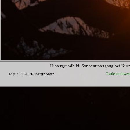
Hintergrundbild: Sonnenuntergang bei Kür
Tradesouthwes
Top ↑
© 2026 Bergpoetin