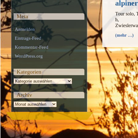
alpiner
Tour solo, 
Meta
h, Au
Zwieslerwa
Anmelden
(mehr …)
Eintrags-Feed
Kommentar-Feed
WordPress.org
Kategorien
Kategorien
Archiv
Archiv