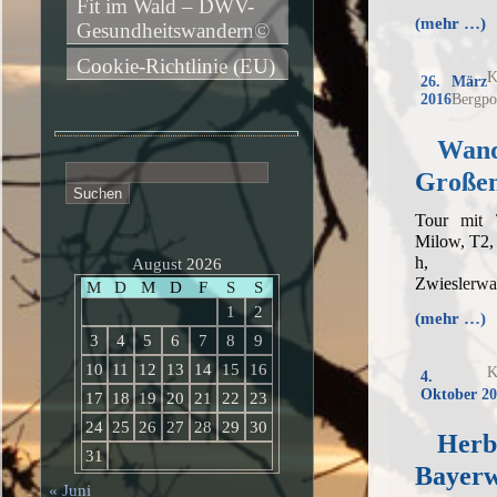
Fit im Wald – DWV-
(mehr …)
Gesundheitswandern©
Cookie-Richtlinie (EU)
K
26. März
2016
Bergpo
Wand
Suchen
Großen
nach:
Tour mit 
Milow, T2,
h, Au
August 2026
Zwieslerwa
M
D
M
D
F
S
S
1
2
(mehr …)
3
4
5
6
7
8
9
10
11
12
13
14
15
16
K
4.
Oktober 20
17
18
19
20
21
22
23
24
25
26
27
28
29
30
Herb
31
Bayerw
« Juni