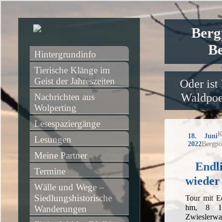
Berg
Be
Hintergrundinfo
Tierische Klänge im 
Geist der Jahreszeiten
Oder ist
Waldpoet
Nachrichten aus 
Wolperting
Lesespaziergänge
K
18. Juni
Lesungen
2022
Bergpo
Meine Partner
Endl
Termine
wieder
Wälle und Wege – 
Siedlungshistorische 
Tour mit E
hm, 8 1/
Wanderungen
Zwieslerwa