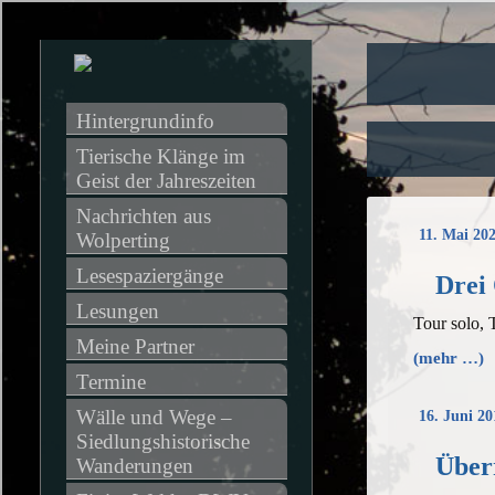
Hintergrundinfo
Tierische Klänge im 
Geist der Jahreszeiten
Nachrichten aus 
11. Mai 20
Wolperting
Lesespaziergänge
Drei 
Lesungen
Tour solo, 
Meine Partner
(mehr …)
Termine
Wälle und Wege – 
16. Juni 20
Siedlungshistorische 
Über
Wanderungen