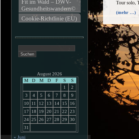
Fit im Wald – DWV-
Tour solo,
Gesundheitswandern©
(mehr …)
Cookie-Richtlinie (EU)
Suchen
nach:
August 2026
M
D
M
D
F
S
S
1
2
3
4
5
6
7
8
9
10
11
12
13
14
15
16
17
18
19
20
21
22
23
24
25
26
27
28
29
30
31
« Juni