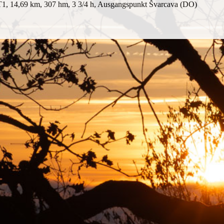
 T1, 14,69 km, 307 hm, 3 3/4 h, Ausgangspunkt Švarcava (DO)