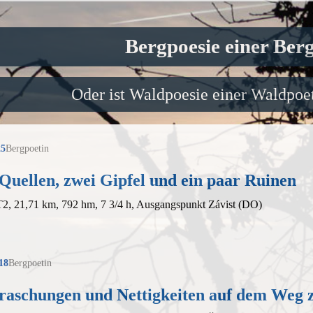
Bergpoesie einer Ber
Oder ist Waldpoesie einer Waldpoet
25
Bergpoetin
Quellen, zwei Gipfel und ein paar Ruinen
T2, 21,71 km, 792 hm, 7 3/4 h, Ausgangspunkt Závist (DO)
18
Bergpoetin
raschungen und Nettigkeiten auf dem Weg 