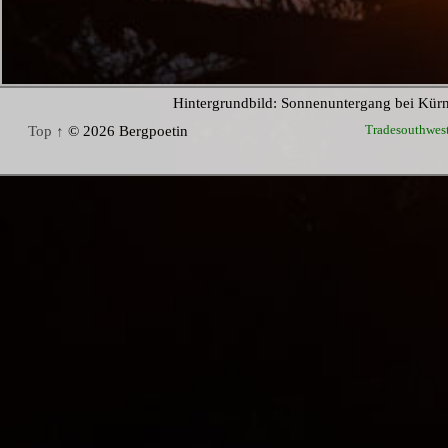
Hintergrundbild: Sonnenuntergang bei Kür
Tradesouthwes
Top ↑
© 2026 Bergpoetin