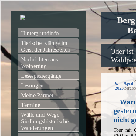
Berg
Be
Hintergrundinfo
Tierische Klänge im 
Geist der Jahreszeiten
Oder ist
Waldpoet
Nachrichten aus 
Wolperting
Lesespaziergänge
K
6. April
Lesungen
2025
Bergpo
Meine Partner
Waru
Termine
gester
Wälle und Wege – 
nicht 
Siedlungshistorische 
Wanderungen
Tour mit 
530 hm, 8 