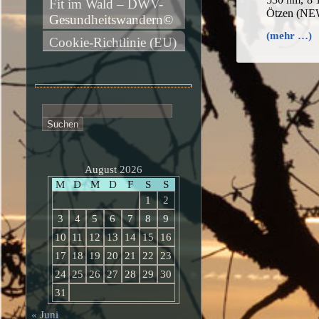
Fit im Wald – DWV-
Ötzen (NE
Gesundheitswandern©
(mehr …)
Cookie-Richtlinie (EU)
Suchen
nach:
August 2026
M
D
M
D
F
S
S
1
2
3
4
5
6
7
8
9
10
11
12
13
14
15
16
17
18
19
20
21
22
23
24
25
26
27
28
29
30
31
« Juni