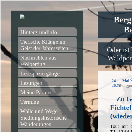
Berg
Be
Hintergrundinfo
Tierische Klänge im 
Geist der Jahreszeiten
Oder ist
Waldpoet
Nachrichten aus 
Wolperting
Lesespaziergänge
K
24. Mai
Lesungen
2025
Bergpo
Meine Partner
Zu G
Termine
Fichtel
Wälle und Wege – 
(wiede
Siedlungshistorische 
Wanderungen
Tour mit 
T1, 13,64 