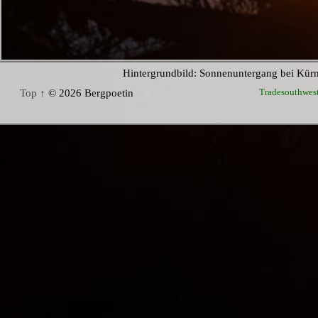
Hintergrundbild: Sonnenuntergang bei Kür
Tradesouthwes
Top ↑
© 2026 Bergpoetin