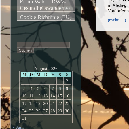
Fit im Wald – DWV-
m Abstieg,
Gesundheitswandern©
Vordorfer
Cookie-Richtlinie (EU)
(mehr …)
Suchen
nach:
August 2026
M
D
M
D
F
S
S
1
2
3
4
5
6
7
8
9
10
11
12
13
14
15
16
17
18
19
20
21
22
23
24
25
26
27
28
29
30
31
« Juni