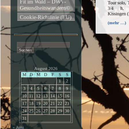
Fit im Wald – DWV-
Tour solo,
Gesundheitswandern©
3/4 h, 
Kissingen 
Cookie-Richtlinie (EU)
(mehr …)
Suchen
nach:
August 2026
M
D
M
D
F
S
S
1
2
3
4
5
6
7
8
9
10
11
12
13
14
15
16
17
18
19
20
21
22
23
24
25
26
27
28
29
30
31
« Juni