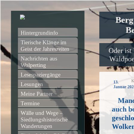
Berg
Be
Hintergrundinfo
Tierische Klänge im 
Geist der Jahreszeiten
Oder ist
Waldpoet
Nachrichten aus 
Wolperting
Lesespaziergänge
K
13.
Lesungen
Januar 202
Meine Partner
Manc
Termine
auch b
Wälle und Wege – 
geschl
Siedlungshistorische 
Wolke
Wanderungen