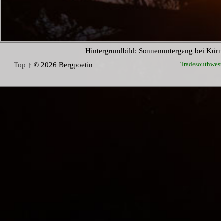
Hintergrundbild: Sonnenuntergang bei Kür
Tradesouthwes
Top ↑
© 2026 Bergpoetin