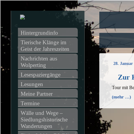
Hintergrundinfo
Tierische Klänge im 
Geist der Jahreszeiten
Nachrichten aus 
28. Januar
Wolperting
Lesespaziergänge
Zur K
Lesungen
Tour mit B
Meine Partner
(mehr …)
Termine
Wälle und Wege – 
Siedlungshistorische 
Wanderungen