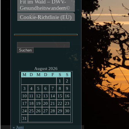
Fit im Wald – DWV-
Gesundheitswandern©
Cookie-Richtlinie (EU)
Suchen
nach:
August 2026
M
D
M
D
F
S
S
1
2
3
4
5
6
7
8
9
10
11
12
13
14
15
16
17
18
19
20
21
22
23
24
25
26
27
28
29
30
31
« Juni