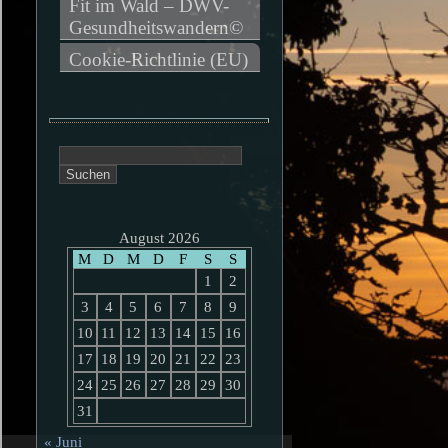
Fit im Wald – DWV-
Gesundheitswandern©
Cookie-Richtlinie (EU)
Suchen
nach:
August 2026
M
D
M
D
F
S
S
1
2
3
4
5
6
7
8
9
10
11
12
13
14
15
16
17
18
19
20
21
22
23
24
25
26
27
28
29
30
31
« Juni