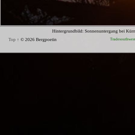
Hintergrundbild: Sonnenuntergang bei Kür
Tradesouthwes
Top ↑
© 2026 Bergpoetin