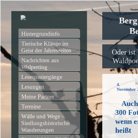
Berg
Be
Hintergrundinfo
Tierische Klänge im 
Geist der Jahreszeiten
Oder ist
Waldpoet
Nachrichten aus 
Wolperting
Lesespaziergänge
K
4.
Lesungen
November 
Meine Partner
Auch
Termine
300 Fot
Wälle und Wege – 
wenn e
Siedlungshistorische 
heißt
Wanderungen