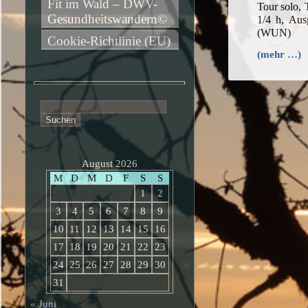
Fit im Wald – DWV-
Tour solo,
Gesundheitswandern©
1/4 h, Aus
(WUN)
Cookie-Richtlinie (EU)
(mehr …)
Suchen
nach:
August 2026
M
D
M
D
F
S
S
1
2
3
4
5
6
7
8
9
10
11
12
13
14
15
16
17
18
19
20
21
22
23
24
25
26
27
28
29
30
31
« Juni