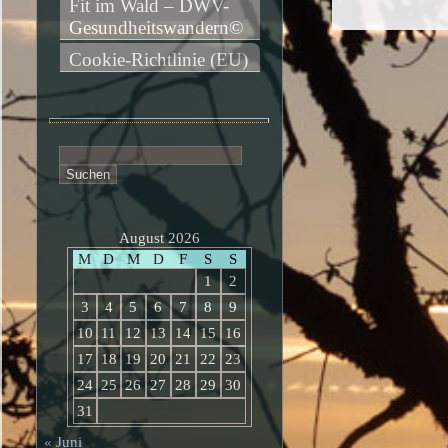
Fit im Wald – DWV-
Gesundheitswandern©
Cookie-Richtlinie (EU)
Suchen
nach:
August 2026
M
D
M
D
F
S
S
1
2
3
4
5
6
7
8
9
10
11
12
13
14
15
16
17
18
19
20
21
22
23
24
25
26
27
28
29
30
31
« Juni