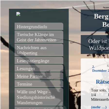
Berg
Be
Hintergrundinfo
Tierische Klänge im 
Geist der Jahreszeiten
Oder ist
Waldpoet
Nachrichten aus 
Wolperting
Lesespaziergänge
K
2.
Lesungen
Dezember 
Meine Partner
Rätse
Termine
Tour solo,
Wälle und Wege – 
1/4 h,
Siedlungshistorische 
Mitterauer
Wanderungen
(mehr …)