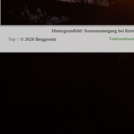
Hintergrundbild: Sonnenuntergang bei Kür
Tradesouthwes
Top ↑
© 2026 Bergpoetin