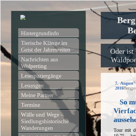
Berg
Be
Hintergrundinfo
Tierische Klänge im 
Geist der Jahreszeiten
Oder ist
Waldpoet
Nachrichten aus 
Wolperting
Lesespaziergänge
K
7. August
Lesungen
2016
Bergpo
Meine Partner
So mu
Termine
Vierfa
Wälle und Wege – 
ausseh
Siedlungshistorische 
Wanderungen
Tour mit 
19,75 k