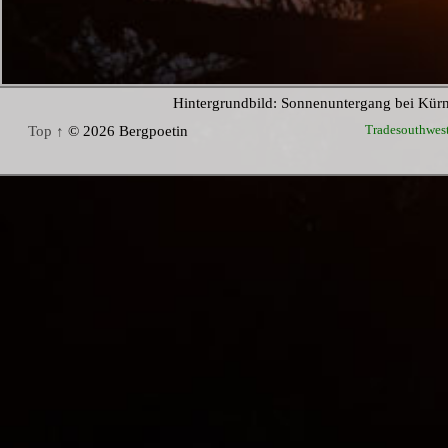
Hintergrundbild: Sonnenuntergang bei Kür
Tradesouthwes
Top ↑
© 2026 Bergpoetin