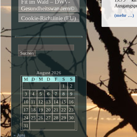
Fit im Wald – DWV-
Ausgangsp
Gesundheitswandern©
(mehr …)
Cookie-Richtlinie (EU)
Suchen
nach:
August 2026
M
D
M
D
F
S
S
1
2
3
4
5
6
7
8
9
10
11
12
13
14
15
16
17
18
19
20
21
22
23
24
25
26
27
28
29
30
31
« Juni