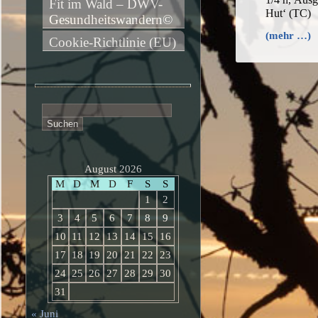
Fit im Wald – DWV-
Hut‘ (TC)
Gesundheitswandern©
(mehr …)
Cookie-Richtlinie (EU)
Suchen
nach:
August 2026
M
D
M
D
F
S
S
1
2
3
4
5
6
7
8
9
10
11
12
13
14
15
16
17
18
19
20
21
22
23
24
25
26
27
28
29
30
31
« Juni