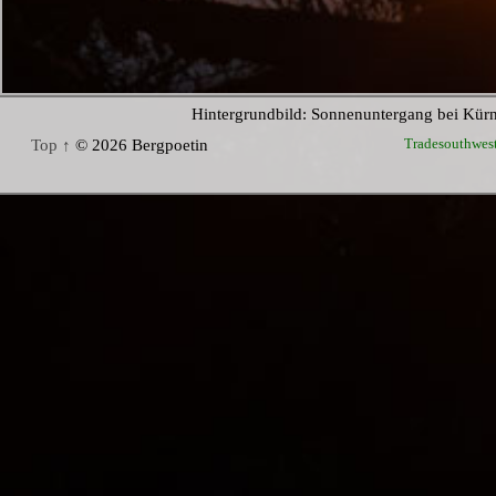
Hintergrundbild: Sonnenuntergang bei Kür
Tradesouthwes
Top ↑
© 2026 Bergpoetin