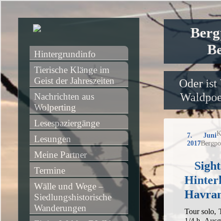
Berg
Be
Hintergrundinfo
Tierische Klänge im 
Geist der Jahreszeiten
Oder ist
Waldpoet
Nachrichten aus 
Wolperting
Lesespaziergänge
K
7. Juni
Lesungen
2017
Bergpo
Meine Partner
Sight
Termine
Hinter
Wälle und Wege – 
Havra
Siedlungshistorische 
Wanderungen
Tour solo,
1/4 h, Aus