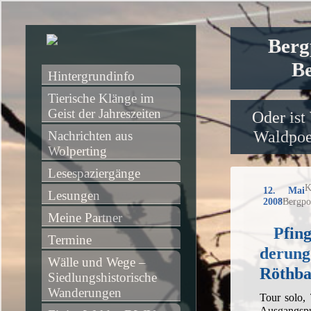
Berg
Be
Hintergrundinfo
Tierische Klänge im 
Geist der Jahreszeiten
Oder ist
Waldpoet
Nachrichten aus 
Wolperting
Lesespaziergänge
K
12. Mai
Lesungen
2008
Bergpo
Meine Partner
Pfin
Termine
derung
Wälle und Wege – 
Röthba
Siedlungshistorische 
Wanderungen
Tour solo,
Ausgangsp