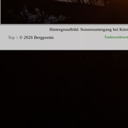
Hintergrundbild: Sonnenuntergang bei Kür
Tradesouthwes
Top ↑
© 2026 Bergpoetin