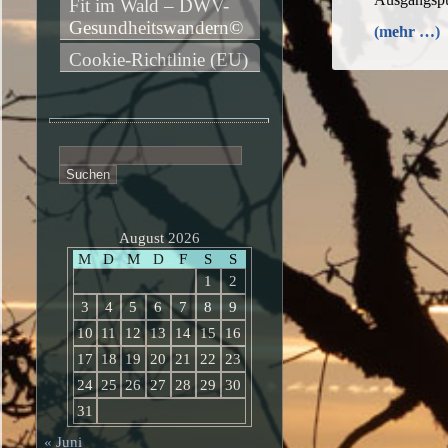
Fit im Wald – DWV-
Gesundheitswandern©
(mehr …)
Cookie-Richtlinie (EU)
Suchen
nach:
August 2026
M
D
M
D
F
S
S
1
2
3
4
5
6
7
8
9
10
11
12
13
14
15
16
17
18
19
20
21
22
23
24
25
26
27
28
29
30
31
« Juni